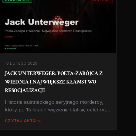
18 LUTEGO 2026
JACK UNTERWEGER: POETA-ZABÓJCA Z
WIEDNIA I NAJWIĘKSZE KŁAMSTWO
RESOCJALIZACJI
Historia austriackiego seryjnego mordercy,
który po 15 latach więzienia stał się celebrytą
i pisarzem, a następnie wrócił do zabijania.
CZYTAJ AKTA
Sprawa, która wstrząsnęła Austrią i
podważyła wiarę w system resocjalizacji.