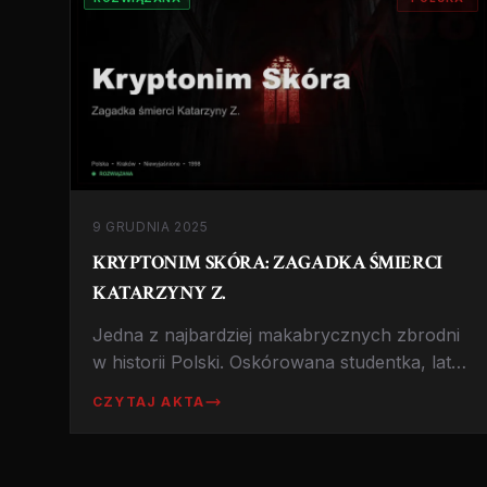
9 GRUDNIA 2025
KRYPTONIM SKÓRA: ZAGADKA ŚMIERCI
KATARZYNY Z.
Jedna z najbardziej makabrycznych zbrodni
w historii Polski. Oskórowana studentka, lata
śledztwa i sensacyjny wyrok uniewinniający
CZYTAJ AKTA
Roberta J.