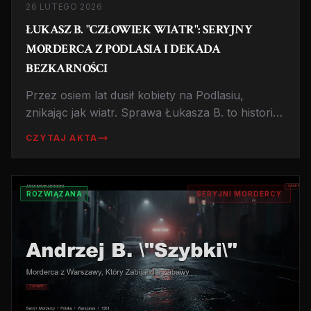
26 LUTEGO 2026
ŁUKASZ B. "CZŁOWIEK WIATR": SERYJNY
MORDERCA Z PODLASIA I DEKADA
BEZKARNOŚCI
Przez osiem lat dusił kobiety na Podlasiu,
znikając jak wiatr. Sprawa Łukasza B. to historia
psychopatycznego mordercy i dramatycznych
CZYTAJ AKTA
zaniedbań śledczych, które kosztowały życie
kilkunastu kobiet.
ROZWIĄZANA
SERYJNI MORDERCY