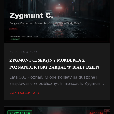
20 LUTEGO 2026
ZYGMUNT C.: SERYJNY MORDERCA Z
POZNANIA, KTÓRY ZABIJAŁ W BIAŁY DZIEŃ
Lata 90., Poznań. Młode kobiety są duszone i
znajdowane w publicznych miejscach. Zygmunt
C. przez lata uchodził uwadze policji. Sprawa
CZYTAJ AKTA
niedoceniana, a ciekawa z każdego punktu
widzenia kryminalistyki.
ROZWIĄZANA
JAPONIA