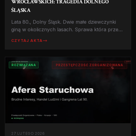
WROCŁAWSKICH: TRAGEDIA DOLNEGO
ŚLĄSKA
Lata 80., Dolny Śląsk. Dwie małe dziewczynki
giną w okolicznych lasach. Sprawa która przez
lata nie znajdowała rozwiązania i która do dziś
CZYTAJ AKTA
budzi pytania o systemy ochrony dzieci w PRL.
ROZWIĄZANA
PRZESTĘPCZOŚĆ ZORGANIZOWANA
27 LUTEGO 2026