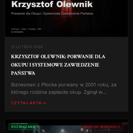
21 LUTEGO 2026
KRZYSZTOF OLEWNIK: PORWANIE DLA
OKUPU I SYSTEMOWE ZAWIEDZENIE
PAŃSTWA
Biznesmen z Płocka porwany w 2001 roku, za
którego rodzina zapłaciła okup. Zginął w
niewyjaśnionych okolicznościach mimo próby
CZYTAJ AKTA
wykupu. Jak państwo polskie zawiodło ofiarę i jej
rodzinę?
ROZWIĄZANA
SERYJNI MORDERCY