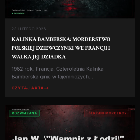
23 LUTEGO 2026
KALINKA BAMBERSKA: MORDERSTWO
POLSKIEJ DZIEWCZYNKI WE FRANCJI I
WALKA JEJ DZIADKA
1982 rok, Francja. Czteroletnia Kalinka
Bamberska ginie w tajemniczych
okolicznościach. Przez lata jej ojciec podejrzany
CZYTAJ AKTA
jest o przestępstwo. Prawda, o którą walczył
dziadek dziewczynki, okazała się wstrząsająca.
ROZWIĄZANA
SERYJNI MORDERCY