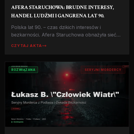
AFERA STARUCHOWA: BRUDNE INTERESY,
HANDEL LUDŹMI I GANGRENA LAT 90.
Polska lat 90. – czas dzikich interesów i
bezkarności. Afera Staruchowa obnażyła sieć
powiązań między gangsterami, lekarzami i
CZYTAJ AKTA
urzędnikami. Handel żywym towarem,
prostytucja i korupcja w wolnej Polsce.
ROZWIĄZANA
SERYJNI MORDERCY