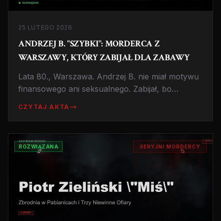
25 LUTEGO 2026
ANDRZEJ B. "SZYBKI": MORDERCA Z
WARSZAWY, KTÓRY ZABIJAŁ DLA ZABAWY
Lata 80., Warszawa. Andrzej B. nie miał motywu
finansowego ani seksualnego. Zabijał, bo
sprawiano mu przyjemność. Historia jednego z
CZYTAJ AKTA
najzimniejszych polskich morderców okresu PRL
i pytania o to, jak go przeoczono.
ROZWIĄZANA
SERYJNI MORDERCY