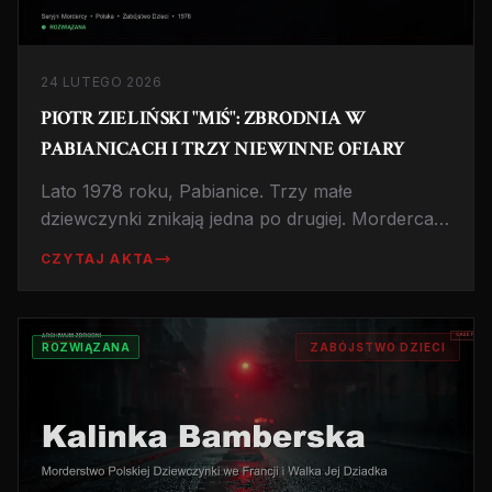
24 LUTEGO 2026
PIOTR ZIELIŃSKI "MIŚ": ZBRODNIA W
PABIANICACH I TRZY NIEWINNE OFIARY
Lato 1978 roku, Pabianice. Trzy małe
dziewczynki znikają jedna po drugiej. Morderca,
znany sąsiadom jako spokojny "Miś",
CZYTAJ AKTA
terroryzował całe miasto. Historia, która
wstrząsnęła Polską PRL.
ROZWIĄZANA
ZABÓJSTWO DZIECI