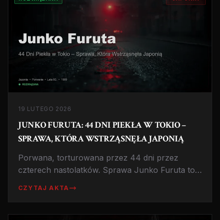
19 LUTEGO 2026
JUNKO FURUTA: 44 DNI PIEKŁA W TOKIO –
SPRAWA, KTÓRA WSTRZĄSNĘŁA JAPONIĄ
Porwana, torturowana przez 44 dni przez
czterech nastolatków. Sprawa Junko Furuta to
jedna z najbardziej szokujących zbrodni w
CZYTAJ AKTA
historii Japonii, ujawniająca porażkę wymiaru
sprawiedliwości i tragiczne milczenie świadków.