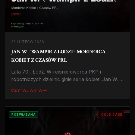
22 LUTEGO 2026
JAN W. "WAMPIR Z ŁODZI": MORDERCA
KOBIET Z CZASÓW PRL
Lata 70., Łódź. W rejonie dworca PKP i
robotniczych dzielnic ginie seria kobiet. Jan W. –
spokojny, żonaty mężczyzna – przez lata
CZYTAJ AKTA
pozostaje niewidzialny dla milicji. Historia
zapomnianego mordercy z epoki PRL.
ROZWIĄZANA
COLD CASE