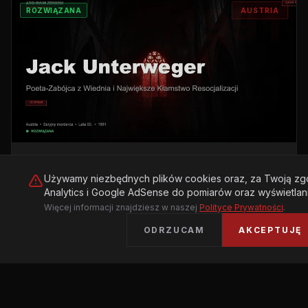
ROZWIĄZANA
AUSTRIA
18 LUTEGO 2026
Używamy niezbędnych plików cookies oraz, za Twoją zgo
JACK UNTERWEGER: POETA-ZABÓJCA Z
Analytics i Google AdSense do pomiarów oraz wyświetlani
WIEDNIA I NAJWIĘKSZE KŁAMSTWO
Więcej informacji znajdziesz w naszej
Polityce Prywatności
.
RESOCJALIZACJI
ODRZUCAM
AKCEPTUJĘ
Historia austriackiego seryjnego mordercy, który
po 15 latach więzienia stał się celebrytą i
pisarzem, a następnie wrócił do zabijania.
CZYTAJ AKTA
Sprawa, która wstrząsnęła Austrią i podważyła