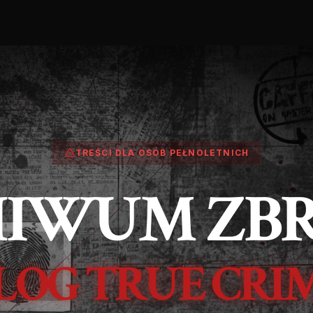
TREŚCI DLA OSÓB PEŁNOLETNICH
IWUM ZB
LOG TRUE CRI