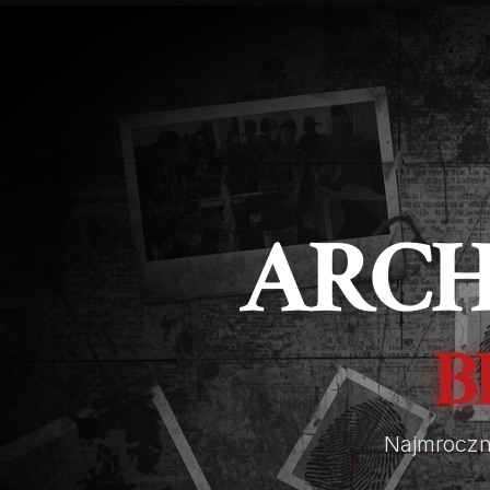
ARCH
B
Najmroczni