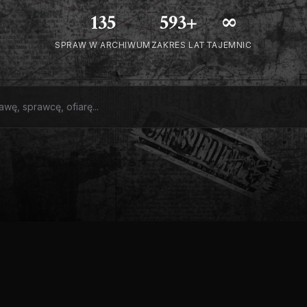
135
593+
∞
SPRAW W ARCHIWUM
ZAKRES LAT
TAJEMNIC