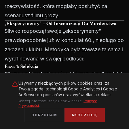
rzeczywistość, która mogłaby posłużyć za
scenariusz filmu grozy.
„Eksperymenty” – Od Inscenizacji Do Morderstwa
Sliwko rozpoczął swoje „eksperymenty”
prawdopodobnie już w końcu lat 60., niedługo po
założeniu klubu. Metodyka była zawsze ta sama i
wyrafinowana w swojej podłości:
Faza 1: Selekcja
Sliwko wybierał chłopców, którzy byli najbardziej
podatni na manipulację – zwykle tych z rozbitych
Używamy niezbędnych plików cookies oraz, za
Twoją zgodą, technologii Google Analytics i Google
rodzin, z problemami w szkole, nieśmiałych,
AdSense do pomiarów oraz wyświetlania reklam.
szukających akceptacji i autorytetu męskiego.
Więcej informacji znajdziesz w naszej
Polityce
Prywatności
.
Budował z nimi indywidualną relację opartą na
ODRZUCAM
AKCEPTUJĘ
zaufaniu, wiedząc że w radzieckiej