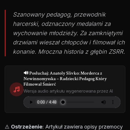
Szanowany pedagog, przewodnik
harcerski, odznaczony medalami za
wychowanie młodzieży. Za zamkniętymi
drzwiami wieszał chłopców i filmował ich
konanie. Mroczna historia z głębin ZSRR.
🔊 Posłuchaj: Anatoly Slivko: Morderca z
Newinnomysska – Radziecki Pedagog Który
Filmował Śmierć
Wersja audio artykułu wygenerowana przez AI
⚠️
Ostrzeżenie
: Artykuł zawiera opisy przemocy