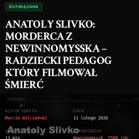
ROZWIĄZANA
ANATOLY SLIVKO:
MORDERCA Z
NEWINNOMYSSKA –
RADZIECKI PEDAGOG
KTÓRY FILMOWAŁ
ŚMIERĆ
AUTOR TEKSTU
DATA
Marcin Wilczyński
11 lutego 2026
CZAS CZYTANIA
LOKALIZACJA
13 min
Newinnomyssk, ZSRR (ob.