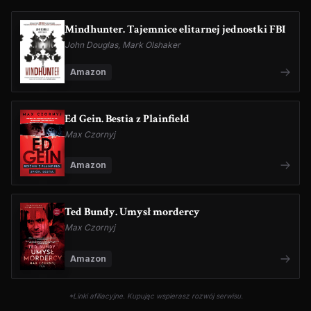
Mindhunter. Tajemnice elitarnej jednostki FBI
John Douglas, Mark Olshaker
Amazon
Ed Gein. Bestia z Plainfield
Max Czornyj
Amazon
Ted Bundy. Umysł mordercy
Max Czornyj
Amazon
*Linki afiliacyjne. Kupując wspierasz rozwój serwisu.