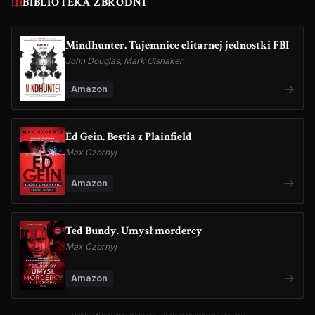
BIBLIOTEKA ZBRODNI
Mindhunter. Tajemnice elitarnej jednostki FBI
John Douglas, Mark Olshaker
Amazon
Ed Gein. Bestia z Plainfield
Max Czornyj
Amazon
Ted Bundy. Umysł mordercy
Max Czornyj
Amazon