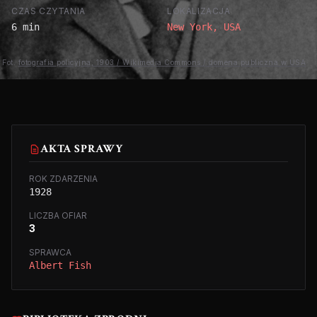
CZAS CZYTANIA
LOKALIZACJA
6 min
New York, USA
Fot.
fotografia policyjna, 1903 / Wikimedia Commons / domena publiczna w USA
AKTA SPRAWY
ROK ZDARZENIA
1928
LICZBA OFIAR
3
SPRAWCA
Albert Fish