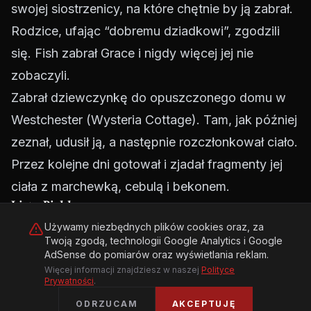
swojej siostrzenicy, na które chętnie by ją zabrał.
Rodzice, ufając “dobremu dziadkowi”, zgodzili
się. Fish zabrał Grace i nigdy więcej jej nie
zobaczyli.
Zabrał dziewczynkę do opuszczonego domu w
Westchester (Wysteria Cottage). Tam, jak później
zeznał, udusił ją, a następnie rozczłonkował ciało.
Przez kolejne dni gotował i zjadał fragmenty jej
ciała z marchewką, cebulą i bekonem.
List z Piekła
Śledztwo w sprawie zniknięcia Grace utknęło w
Używamy niezbędnych plików cookies oraz, za
Twoją zgodą, technologii Google Analytics i Google
martwym punkcie na lata. Detektyw William King
AdSense do pomiarów oraz wyświetlania reklam.
nie dawał jednak za wygraną. Przełom nastąpił w
Więcej informacji znajdziesz w naszej
Polityce
Prywatności
.
1934 roku, sześć lat po zbrodni. Matka Grace
ODRZUCAM
AKCEPTUJĘ