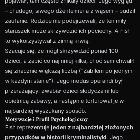
pojawiał, tam często znikały dzieci. Jego wygląd
– chudego, siwego dżentelmena z wąsem – budził
zaufanie. Rodzice nie podejrzewali, że ten miły
staruszek może skrzywdzić ich pociechy. A Fish
to wykorzystywał z zimną krwią.
Szacuje się, że mógł skrzywdzić ponad 100
dzieci, a zabić co najmniej kilka, choć sam chwalił
się znacznie większą liczbą (“Zabiłem po jednym
w każdym stanie”). Jego modus operandi był
przerażający: zwabiał dzieci słodyczami lub
obietnicą zabawy, a następnie torturował je w
najbardziej wyszukany sposób.
Motywacje i Profil Psychologiczny
Fish reprezentuje
jeden z najbardziej złożonych
przypadków w historii kryminalistyki
. Jego