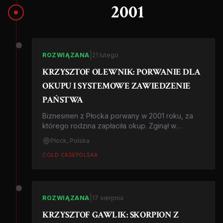
2001
|
ROZWIĄZANA
21 lutego
KRZYSZTOF OLEWNIK: PORWANIE DLA
OKUPU I SYSTEMOWE ZAWIEDZENIE
PAŃSTWA
Biznesmen z Płocka porwany w 2001 roku, za
którego rodzina zapłaciła okup. Zginął w
niewyjaśnionych okolicznościach mimo próby
Płock, Polska
wykupu. Jak państwo polskie zawiodło ofiarę i
jej rodzinę?
COLD CASE
POLSKA
|
ROZWIĄZANA
17 sierpnia
KRZYSZTOF GAWLIK: SKORPION Z