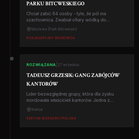
PARKU BITCWESKIEGO
Chciał zabić 64 osoby - tyle, ile pól ma
szachownica. Zwabiał ofiary wódką do
moskiewskiego parku i rozbijał im czaszki. 'Życie
Moskwa (Park Bitcweski)
bez morderstwa jest jak życie bez jedzenia'.
ROSJA
SERYJNY MORDERCA
|
ROZWIĄZANA
27 września
TADEUSZ GRZESIK: GANG ZABÓJCÓW
KANTORÓW
Lider bezwzględnej grupy, która dla zysku
mordowała właścicieli kantorów. Jedna z
najkrwawszych serii napadów w III RP i historia,
Kielce
która wstrząsnęła południową Polską.
SERYJNI MORDERCY
POLSKA