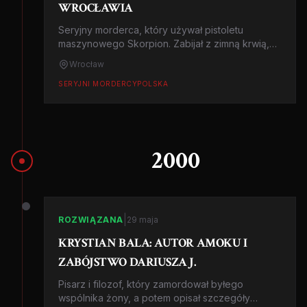
WROCŁAWIA
Seryjny morderca, który używał pistoletu
maszynowego Skorpion. Zabijał z zimną krwią,
by sprawdzić, jak to jest zabijać ludzi. Historia
Wrocław
bez precedensu w polskiej kryminalistyce.
SERYJNI MORDERCY
POLSKA
2000
|
ROZWIĄZANA
29 maja
KRYSTIAN BALA: AUTOR AMOKU I
ZABÓJSTWO DARIUSZA J.
Pisarz i filozof, który zamordował byłego
wspólnika żony, a potem opisał szczegóły