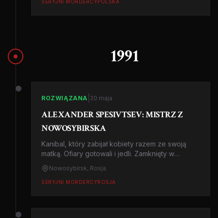
SERYJNI MORDERCY
POLSKA
1991
|
ROZWIĄZANA
20 maja
ALEXANDER SPESIVTSEV: MISTRZ Z
NOWOSYBIRSKA
Kanibal, który zabijał kobiety razem ze swoją
matką. Ofiary gotowali i jedli. Zamknięty w
szpitalu psychiatrycznym na zawsze.
Nowosybirsk, Rosja
SERYJNI MORDERCY
ROSJA