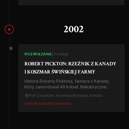
2002
|
ROZWIĄZANA
14 lutego
ROBERT PICKTON: RZEŹNIK Z KANADY
I KOSZMAR ŚWIŃSKIEJ FARMY
Historia Roberta Picktona, farmera z Kanady,
który zamordował 49 kobiet. Makabryczne
szczegóły 'Piggy Palace', gdzie ofiary były
Port Coquitlam, Kolumbia Brytyjska, Kanada
mielone i karmione świniom. Symbol systemowej
obojętności.
SERYJNI MORDERCY
KANADA