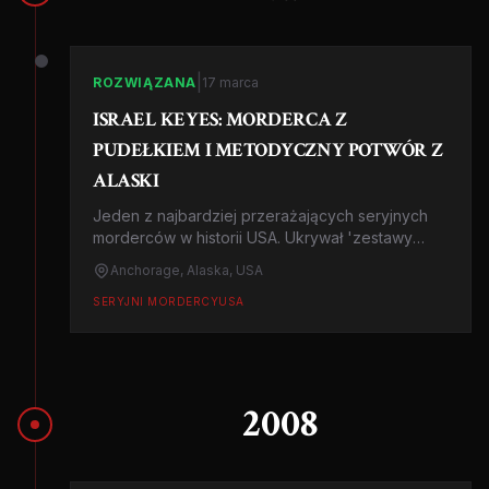
|
ROZWIĄZANA
17 marca
ISRAEL KEYES: MORDERCA Z
PUDEŁKIEM I METODYCZNY POTWÓR Z
ALASKI
Jeden z najbardziej przerażających seryjnych
morderców w historii USA. Ukrywał 'zestawy
zabójcze' na terenie całych Stanów, planował
Anchorage, Alaska, USA
zabójstwa latami i był tak nieuchwytny, że FBI do
dziś analizuje jego metody.
SERYJNI MORDERCY
USA
2008