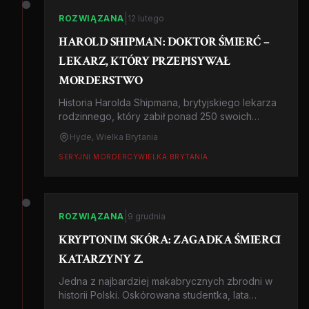
|
ROZWIĄZANA
12 lutego
HAROLD SHIPMAN: DOKTOR ŚMIERĆ –
LEKARZ, KTÓRY PRZEPISYWAŁ
MORDERSTWO
Historia Harolda Shipmana, brytyjskiego lekarza
rodzinnego, który zabił ponad 250 swoich
pacjentów. Zamiast leczyć, przynosił śmierć w
Hyde, Wielka Brytania
strzykawce z diamorfiną. Poznaj kulisy jednej z
największych serii morderstw w historii
SERYJNI MORDERCY
WIELKA BRYTANIA
medycyny.
|
ROZWIĄZANA
9 grudnia
KRYPTONIM SKÓRA: ZAGADKA ŚMIERCI
KATARZYNY Z.
Jedna z najbardziej makabrycznych zbrodni w
historii Polski. Oskórowana studentka, lata
śledztwa i sensacyjny wyrok uniewinniający