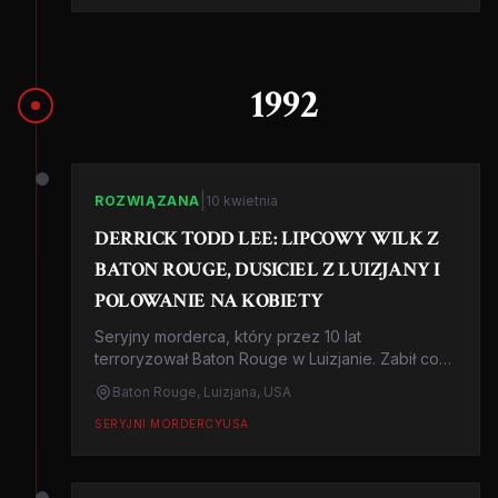
1992
|
ROZWIĄZANA
10 kwietnia
DERRICK TODD LEE: LIPCOWY WILK Z
BATON ROUGE, DUSICIEL Z LUIZJANY I
POLOWANIE NA KOBIETY
Seryjny morderca, który przez 10 lat
terroryzował Baton Rouge w Luizjanie. Zabił co
najmniej 7 kobiet, brutalnie je dusząc i
Baton Rouge, Luizjana, USA
okaleczając. Historia polowania, które trwało
dekadę.
SERYJNI MORDERCY
USA