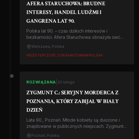
AFERA STARUCHOWA: BRUDNE
INTERESY, HANDEL LUDŹMI I
GANGRENA LAT 90.
Polska lat 90. – czas dzikich interesów i
bezkarności. Afera Staruchowa obnażyła sieć
powiązań między gangsterami, lekarzami i
Warszawa, Polska
urzędnikami. Handel żywym towarem, prostytucja
i korupcja w wolnej Polsce.
PRZESTĘPCZOŚĆ ZORGANIZOWANA
POLSKA
|
ROZWIĄZANA
20 lutego
ZYGMUNT C.: SERYJNY MORDERCA Z
POZNANIA, KTÓRY ZABIJAŁ W BIAŁY
DZIEŃ
Lata 90., Poznań. Młode kobiety są duszone i
znajdowane w publicznych miejscach. Zygmunt
C. przez lata uchodził uwadze policji. Sprawa
Poznań, Polska
niedoceniana, a ciekawa z każdego punktu