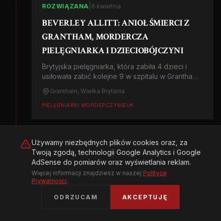
|
ROZWIĄZANA
6 kwietnia
BEVERLEY ALLITT: ANIOŁ ŚMIERCI Z
GRANTHAM, MORDERCZA
PIELĘGNIARKA I DZIECIOBÓJCZYNI
Brytyjska pielęgniarka, która zabiła 4 dzieci i
usiłowała zabić kolejne 9 w szpitalu w Grantham.
Wywoływała zatrzymania akcji serca by
Grantham, Wielka Brytania
'uratować' ofiary. Historia, która zmieniła system
opieki zdrowotnej w UK.
PIELĘGNIARKI MORDERCZYNIE
UK
Używamy niezbędnych plików cookies oraz, za
|
ROZWIĄZANA
18 lutego
Twoją zgodą, technologii Google Analytics i Google
AdSense do pomiarów oraz wyświetlania reklam.
JACK UNTERWEGER: POETA-ZABÓJCA Z
Więcej informacji znajdziesz w naszej
Polityce
WIEDNIA I NAJWIĘKSZE KŁAMSTWO
Prywatności
.
RESOCJALIZACJI
ODRZUCAM
AKCEPTUJĘ
Historia austriackiego seryjnego mordercy, który
po 15 latach więzienia stał się celebrytą i