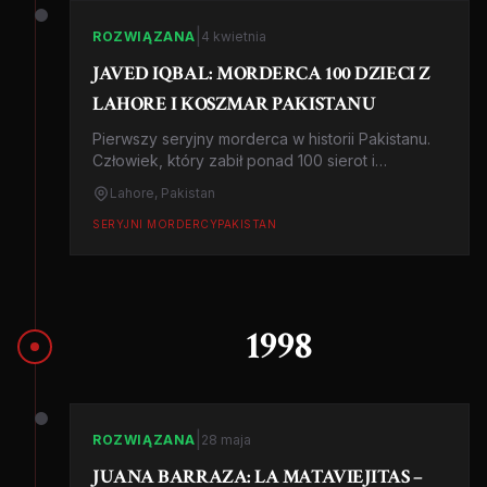
|
ROZWIĄZANA
4 kwietnia
JAVED IQBAL: MORDERCA 100 DZIECI Z
LAHORE I KOSZMAR PAKISTANU
Pierwszy seryjny morderca w historii Pakistanu.
Człowiek, który zabił ponad 100 sierot i
bezdomnych dzieci, rozczłonkował ich ciała i
Lahore, Pakistan
wyrzucał do rzeki. Historia zabójcy, który wyzwał
policję na pojedynek.
SERYJNI MORDERCY
PAKISTAN
1998
|
ROZWIĄZANA
28 maja
JUANA BARRAZA: LA MATAVIEJITAS –