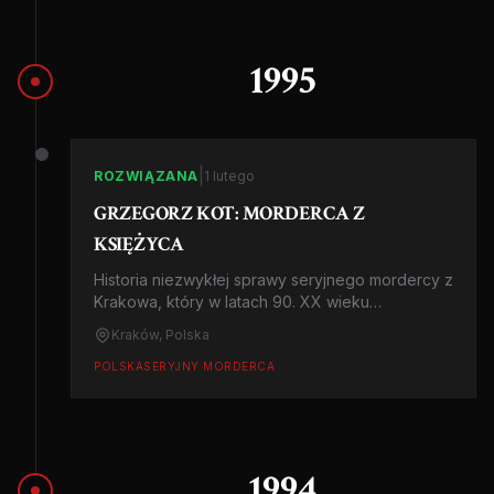
1995
|
ROZWIĄZANA
1 lutego
GRZEGORZ KOT: MORDERCA Z
KSIĘŻYCA
Historia niezwykłej sprawy seryjnego mordercy z
Krakowa, który w latach 90. XX wieku
wykorzystywał swoją pracę w planetarium do
Kraków, Polska
zwabiania ofiar.
POLSKA
SERYJNY MORDERCA
1994