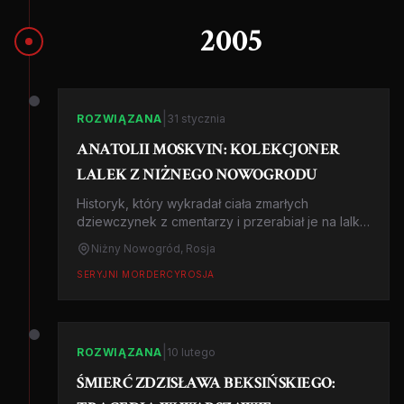
2005
|
ROZWIĄZANA
31 stycznia
ANATOLII MOSKVIN: KOLEKCJONER
LALEK Z NIŻNEGO NOWOGRODU
Historyk, który wykradał ciała zmarłych
dziewczynek z cmentarzy i przerabiał je na lalki.
26 ofiar. Rosja, 2005-2011.
Niżny Nowogród, Rosja
SERYJNI MORDERCY
ROSJA
|
ROZWIĄZANA
10 lutego
ŚMIERĆ ZDZISŁAWA BEKSIŃSKIEGO: