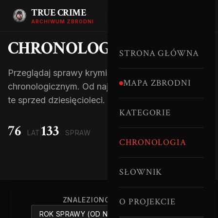
TRUE CRIME
ARCHIWUM ZBRODNI
CHRONOLOGIA
ZBRODNI
STRONA GŁÓWNA
Przeglądaj sprawy kryminalne w porządku
MAPA ZBRODNI
chronologicznym. Od najnowszych wydarzeń po
te sprzed dziesięcioleci.
KATEGORIE
76
133
LAT
SPRAW
CHRONOLOGIA
SŁOWNIK
ZNALEZIONO:
133
SPRAW
O PROJEKCIE