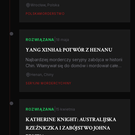
zbrodni w swojej powieści Amok. Sprawa
Wrocław, Polska
zainspirowała film.
POLSKA
MORDERSTWO
|
ROZWIĄZANA
18 maja
YANG XINHAI: POTWÓR Z HENANU
Najbardziej morderczy seryjny zabójca w historii
Chin. Włamywał się do domów i mordował całe
rodziny siekierą i młotkiem. Stracony w 2004.
Henan, Chiny
SERYJNI MORDERCY
CHINY
|
ROZWIĄZANA
15 kwietnia
KATHERINE KNIGHT: AUSTRALIJSKA
RZEŹNICZKA I ZABÓJSTWO JOHNA