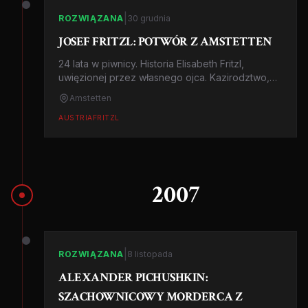
|
ROZWIĄZANA
30 grudnia
JOSEF FRITZL: POTWÓR Z AMSTETTEN
24 lata w piwnicy. Historia Elisabeth Fritzl,
uwięzionej przez własnego ojca. Kazirodztwo,
narodziny dzieci w niewoli i szokujące odkrycie.
Amstetten
AUSTRIA
FRITZL
2007
|
ROZWIĄZANA
8 listopada
ALEXANDER PICHUSHKIN:
SZACHOWNICOWY MORDERCA Z