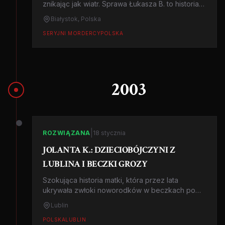
znikając jak wiatr. Sprawa Łukasza B. to historia
psychopatycznego mordercy i dramatycznych
Białystok, Polska
zaniedbań śledczych, które kosztowały życie
kilkunastu kobiet.
SERYJNI MORDERCY
POLSKA
2003
|
ROZWIĄZANA
18 stycznia
JOLANTA K.: DZIECIOBÓJCZYNI Z
LUBLINA I BECZKI GROZY
Szokująca historia matki, która przez lata
ukrywała zwłoki noworodków w beczkach po
kapuście. Tajemnica odkryta przypadkiem przez
Lublin
ekipę remontową.
POLSKA
LUBLIN