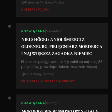
Katowice / Kraków, Polska
zwłok. Skazany na dożywocie.
MORDERCY
POLSKA
|
ROZWIĄZANA
9 kwietnia
NIELS HÖGEL: ANIOŁ ŚMIERCI Z
OLDENBURG, PIELĘGNIARZ MORDERCA
I NAJWIĘKSZA ZAGADKA NIEMIEC
Niemiecki pielęgniarka, który zabił co najmniej 85
pacjentów, prawdopodobnie znacznie więcej.
przez lata wywoływał zatrzymania akcji serca by
Oldenburg, Niemcy
'uratować' ofiary. Największa sprawa seryjnego
mordercy w historii Niemiec po II wojnie
PIELĘGNIARKI MORDERCZYNIE
NIEMCY
światowej.
|
ROZWIĄZANA
6 lutego
MORDERSTWA W SNOWTOWN: CIAŁA