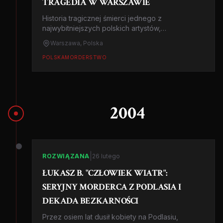
TRAGEDIA W WARSZAWIE
Historia tragicznej śmierci jednego z
najwybitniejszych polskich artystów,
zamordowanego w swoim warszawskim
Warszawa, Polska
mieszkaniu w 2005 roku przez osobę z
najbliższego otoczenia.
POLSKA
MORDERSTWO
2004
|
ROZWIĄZANA
26 lutego
ŁUKASZ B. "CZŁOWIEK WIATR":
SERYJNY MORDERCA Z PODLASIA I
DEKADA BEZKARNOŚCI
Przez osiem lat dusił kobiety na Podlasiu,