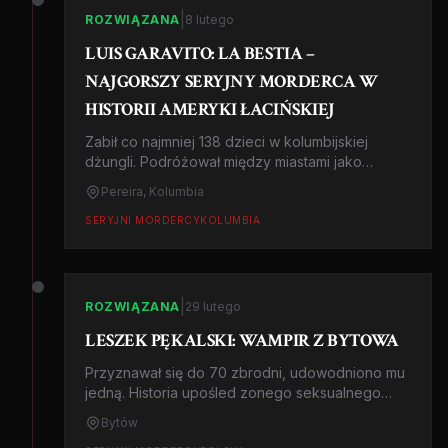
|
ROZWIĄZANA
8 lutego
LUIS GARAVITO: LA BESTIA –
NAJGORSZY SERYJNY MORDERCA W
HISTORII AMERYKI ŁACIŃSKIEJ
Zabił co najmniej 138 dzieci w kolumbijskiej
dżungli. Podróżował między miastami jako
wędrowny sprzedawca, zwabiając ubogich
Pereira, Kolumbia
chłopców obietnicą pieniędzy. Historia La Bestii
to opowieść o systemie, który pozwolił
SERYJNI MORDERCY
KOLUMBIA
potwornemu mordować przez lata.
|
ROZWIĄZANA
29 lutego
LESZEK PĘKALSKI: WAMPIR Z BYTOWA
Przyznawał się do 70 zbrodni, udowodniono mu
jedną. Historia upośled zonego seksualnego
drapieżnika.
Bytów