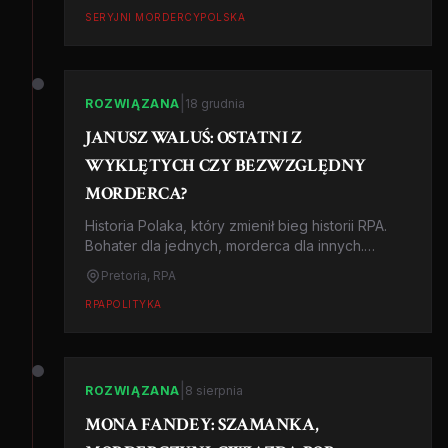
widzenia kryminalistyki.
SERYJNI MORDERCY
POLSKA
|
ROZWIĄZANA
18 grudnia
JANUSZ WALUŚ: OSTATNI Z
WYKLĘTYCH CZY BEZWZGLĘDNY
MORDERCA?
Historia Polaka, który zmienił bieg historii RPA.
Bohater dla jednych, morderca dla innych.
Opowieść o Januszu Walusiu, zabójcy Chrisa
Pretoria, RPA
Haniego.
RPA
POLITYKA
|
ROZWIĄZANA
8 sierpnia
MONA FANDEY: SZAMANKA,