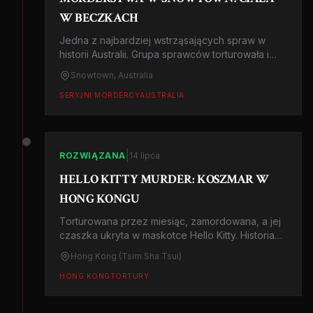
W BECZKACH
Jedna z najbardziej wstrząsających spraw w
historii Australii. Grupa sprawców torturowała i
zabijała ofiary, przejmowała ich pieniądze i
Snowtown, Australia
ukrywała zwłoki w beczkach w opuszczonym
banku.
SERYJNI MORDERCY
AUSTRALIA
|
ROZWIĄZANA
14 lipca
HELLO KITTY MURDER: KOSZMAR W
HONG KONGU
Torturowana przez miesiąc, zamordowana, a jej
czaszka ukryta w maskotce Hello Kitty. Historia
Fan Man-yee to jedna z najbrutalniejszych
Hong Kong (Tsim Sha Tsui)
zbrodni w Azji.
HONG KONG
TORTURY