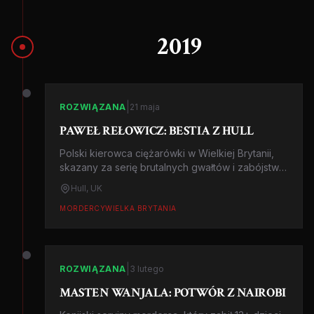
2019
|
ROZWIĄZANA
21 maja
PAWEŁ REŁOWICZ: BESTIA Z HULL
Polski kierowca ciężarówki w Wielkiej Brytanii,
skazany za serię brutalnych gwałtów i zabójstwo
kobiety w Hull. Jeden z najgłośniejszych
Hull, UK
procesów ostatnich lat w UK.
MORDERCY
WIELKA BRYTANIA
|
ROZWIĄZANA
3 lutego
MASTEN WANJALA: POTWÓR Z NAIROBI