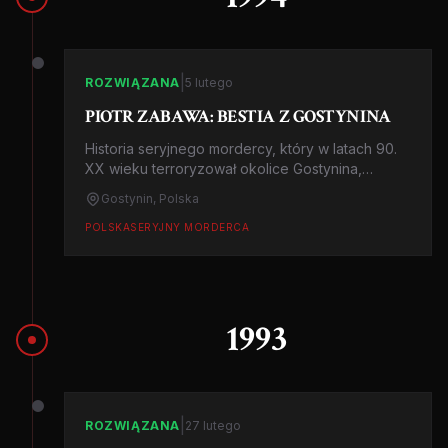
|
ROZWIĄZANA
5 lutego
PIOTR ZABAWA: BESTIA Z GOSTYNINA
Historia seryjnego mordercy, który w latach 90.
XX wieku terroryzował okolice Gostynina,
pozostawiając po sobie szlak okrutnych zbrodni
Gostynin, Polska
i trwale wpisując się w annały polskiej
kryminalistyki.
POLSKA
SERYJNY MORDERCA
1993
|
ROZWIĄZANA
27 lutego