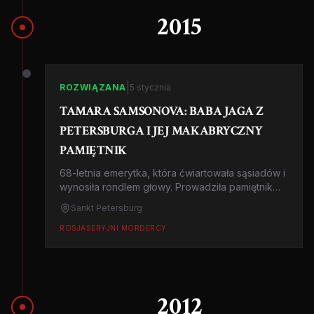
2015
|
ROZWIĄZANA
5 stycznia
TAMARA SAMSONOVA: BABA JAGA Z
PETERSBURGA I JEJ MAKABRYCZNY
PAMIĘTNIK
68-letnia emerytka, która ćwiartowała sąsiadów i
wynosiła rondlem głowy. Prowadziła pamiętnik
zbrodni w trzech językach. Kamery nagrały, jak
Sankt Petersburg
beztrosko nosi części ciał.
ROSJA
SERYJNI MORDERCY
2012