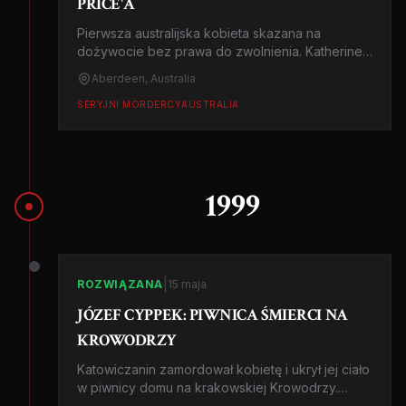
PRICE'A
Pierwsza australijska kobieta skazana na
dożywocie bez prawa do zwolnienia. Katherine
Knight, była rzeźniczka, dopuściła się jednego z
Aberdeen, Australia
najbardziej makabrycznych zabójstw w historii
Australii.
SERYJNI MORDERCY
AUSTRALIA
1999
|
ROZWIĄZANA
15 maja
JÓZEF CYPPEK: PIWNICA ŚMIERCI NA
KROWODRZY
Katowiczanin zamordował kobietę i ukrył jej ciało
w piwnicy domu na krakowskiej Krowodrzy.
Areztowany po kilkunastu latach ukrywania