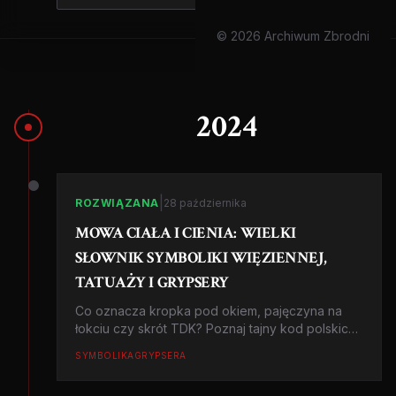
© 2026 Archiwum Zbrodni
2024
|
ROZWIĄZANA
28 października
MOWA CIAŁA I CIENIA: WIELKI
SŁOWNIK SYMBOLIKI WIĘZIENNEJ,
TATUAŻY I GRYPSERY
Co oznacza kropka pod okiem, pajęczyna na
łokciu czy skrót TDK? Poznaj tajny kod polskich
zakładów karnych, który decyduje o życiu i
SYMBOLIKA
GRYPSERA
śmierci za murami.