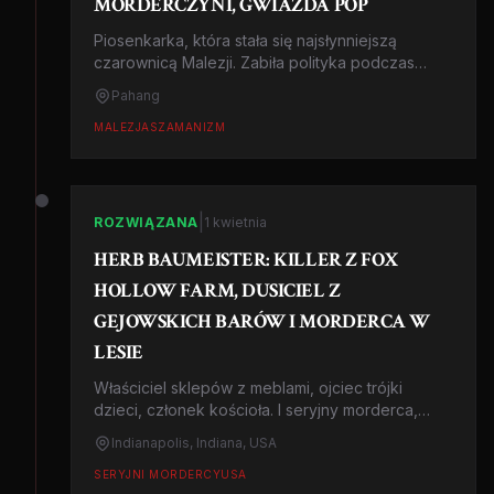
MORDERCZYNI, GWIAZDA POP
Piosenkarka, która stała się najsłynniejszą
czarownicą Malezji. Zabiła polityka podczas
rytuału, by 'obudzić deszcz pieniędzy'. Jej
Pahang
uśmiech przeraża do dziś.
MALEZJA
SZAMANIZM
|
ROZWIĄZANA
1 kwietnia
HERB BAUMEISTER: KILLER Z FOX
HOLLOW FARM, DUSICIEL Z
GEJOWSKICH BARÓW I MORDERCA W
LESIE
Właściciel sklepów z meblami, ojciec trójki
dzieci, członek kościoła. I seryjny morderca,
który zabił co najmniej 11 mężczyzn, ukrywał ciała
Indianapolis, Indiana, USA
w swoim ogrodzie i prowadził podwójne życie.
Historia zabójcy z przedmieść Indianapolis.
SERYJNI MORDERCY
USA