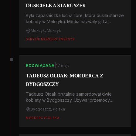
DUSICIELKA STARUSZEK
Była zapaśniczka lucha libre, która dusiła starsze
kobiety w Meksyku. Media nazwały ją La
Mataviejitas - Zabójczyni Staruszek. Skazana na
Meksyk, Meksyk
759 lat.
SERYJNI MORDERCY
MEKSYK
|
ROZWIĄZANA
17 maja
TADEUSZ OŁDAK: MORDERCA Z
BYDGOSZCZY
Tadeusz Ołdak brutalnie zamordował dwie
kobiety w Bydgoszczy. Używał przemocy
seksualnej i narzędzi tortur. Skazany na
Bydgoszcz, Polska
dożywocie.
MORDERCY
POLSKA