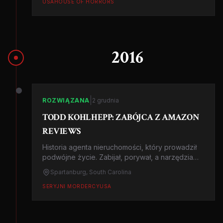
USA
HOUSE OF HORRORS
2016
|
ROZWIĄZANA
2 grudnia
TODD KOHLHEPP: ZABÓJCA Z AMAZON
REVIEWS
Historia agenta nieruchomości, który prowadził
podwójne życie. Zabijał, porywał, a narzędzia
zbrodni recenzował na Amazonie.
Spartanburg, South Carolina
SERYJNI MORDERCY
USA