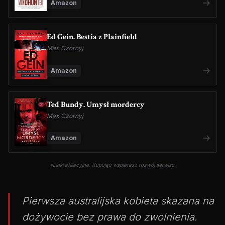
Amazon
Ed Gein. Bestia z Plainfield
Max Czornyj
Amazon
Ted Bundy. Umysł mordercy
Max Czornyj
Amazon
*Linki afiliacyjne. Kupując wspierasz rozwój serwisu.
Pierwsza australijska kobieta skazana na
dożywocie bez prawa do zwolnienia.