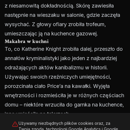
z niesamowitą dokładnością. Skórę zawiesiła
następnie na wieszaku w salonie, gdzie zaczęła
wysychać. Z głowy ofiary zrobiła trofeum,
umieszczając ją na kuchence gazowej.
Makabra w kuchni
To, co Katherine Knight zrobiła dalej, przeszło do
annałów kryminalistyki jako jeden z najbardziej
odrażających aktów kanibalizmu w historii.
Używając swoich rzeźniczych umiejętności,
porozcinała ciało Price’a na kawałki. Wyjęła
wnętrzności i rozmieściła je w różnych częściach
domu – niektóre wrzuciła do garnka na kuchence,
inne umieściła na talerzach.
W zamrażarce znalazły się porcje
Używamy niezbędnych plików cookies oraz, za
Twoją zgodą, technologii Google Analytics i Google