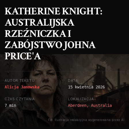
KATHERINE KNIGHT:
AUSTRALIJSKA
RZEŹNICZKA I
ZABÓJSTWO JOHNA
PRICE'A
AUTOR TEKSTU
DATA
Alicja Janowska
15 kwietnia 2026
CZAS CZYTANIA
LOKALIZACJA
7 min
Aberdeen, Australia
Fot. Ilustracja redakcyjna wygenerowana przez AI