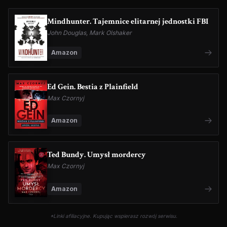
Mindhunter. Tajemnice elitarnej jednostki FBI
John Douglas, Mark Olshaker
Amazon
Ed Gein. Bestia z Plainfield
Max Czornyj
Amazon
Ted Bundy. Umysł mordercy
Max Czornyj
Amazon
*Linki afiliacyjne. Kupując wspierasz rozwój serwisu.