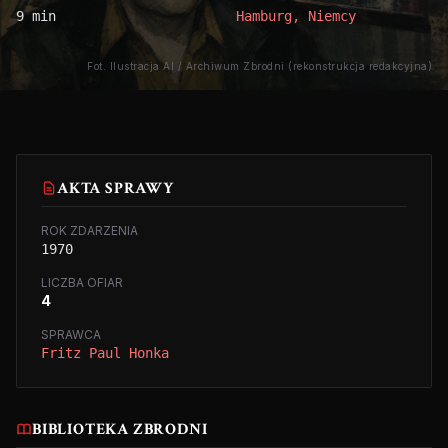
9 min
Hamburg, Niemcy
Fot. Ilustracja AI / Archiwum Zbrodni (rekonstrukcja redakcyjna)
AKTA SPRAWY
ROK ZDARZENIA
1970
LICZBA OFIAR
4
SPRAWCA
Fritz Paul Honka
BIBLIOTEKA ZBRODNI