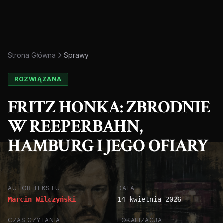
Strona Główna
Sprawy
ROZWIĄZANA
FRITZ HONKA: ZBRODNIE
W REEPERBAHN,
HAMBURG I JEGO OFIARY
AUTOR TEKSTU
DATA
Marcin Wilczyński
14 kwietnia 2026
CZAS CZYTANIA
LOKALIZACJA