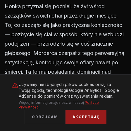
Honka przyznał się później, że żył wśród
szczątków swoich ofiar przez długie miesiące.
To, co zaczęło się jako praktyczna konieczność
— pozbycie się ciał w sposób, który nie wzbudzi
podejrzeń — przerodziło się w coś znacznie
głębszego. Morderca czerpał z tego perwersyjną
satysfakcję, kontrolując swoje ofiary nawet po
śmierci. Ta forma posiadania, dominacji nad
ciałem kobiety, która w życiu odrzuciła go jako
Używamy niezbędnych plików cookies oraz, za
partnera, stała się centralnym motywem jego
Twoją zgodą, technologii Google Analytics i Google
AdSense do pomiarów oraz wyświetlania reklam.
zbrodni.
Więcej informacji znajdziesz w naszej
Polityce
Ofiary: Cztery Potwierdzone, Dziesiątki Możliwych
Prywatności
.
Oficjalnie Fritz Honka został oskarżony o
ODRZUCAM
AKCEPTUJĘ
zamordowanie czterech kobiet, choć zarówno