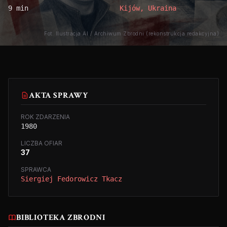
9 min
Kijów, Ukraina
Fot. Ilustracja AI / Archiwum Zbrodni (rekonstrukcja redakcyjna)
AKTA SPRAWY
ROK ZDARZENIA
1980
LICZBA OFIAR
37
SPRAWCA
Siergiej Fedorowicz Tkacz
BIBLIOTEKA ZBRODNI