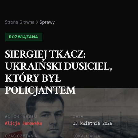
Strona Główna
Sprawy
ROZWIĄZANA
SIERGIEJ TKACZ:
UKRAIŃSKI DUSICIEL,
KTÓRY BYŁ
POLICJANTEM
AUTOR TEKSTU
DATA
Alicja Janowska
13 kwietnia 2026
CZAS CZYTANIA
LOKALIZACJA