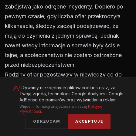
zabójstwa jako odrębne incydenty. Dopiero po
pewnym czasie, gdy liczba ofiar przekroczyła
kilkanaście, śledczy zaczęli podejrzewać, że
mają do czynienia z jednym sprawcą. Jednak
nawet wtedy informacje o sprawie były ściśle
tajne, a społeczeństwo nie zostało ostrzeżone
przed niebezpieczeństwem.
Rodziny ofiar pozostawały w niewiedzy co do
prawdziwej skali zbrodni. Wielu krewnym
Używamy niezbędnych plików cookies oraz, za
wmawiano, że sprawcą był przypadkowy rabusie
Twoją zgodą, technologii Google Analytics i Google
AdSense do pomiarów oraz wyświetlania reklam.
lub że zabójstwo miało charakter jednostkowy.
Więcej informacji znajdziesz w naszej
Polityce
Prywatności
.
Dopiero po aresztowaniu Tkacza wyszło na jaw,
ODRZUCAM
AKCEPTUJĘ
że dziesiątki kobiet zginęły z rąk tego samego
mordercy.