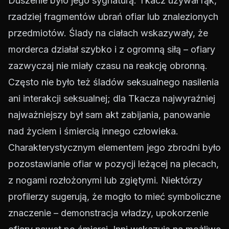
Duszenie było jego sygnaturą. Tkacz używał rąk,
rzadziej fragmentów ubrań ofiar lub znalezionych
przedmiotów. Ślady na ciałach wskazywały, że
morderca działał szybko i z ogromną siłą – ofiary
zazwyczaj nie miały czasu na reakcję obronną.
Często nie było też śladów seksualnego nasilenia
ani interakcji seksualnej; dla Tkacza najwyraźniej
najważniejszy był sam akt zabijania, panowanie
nad życiem i śmiercią innego człowieka.
Charakterystycznym elementem jego zbrodni było
pozostawianie ofiar w pozycji leżącej na plecach,
z nogami rozłożonymi lub zgiętymi. Niektórzy
profilerzy sugerują, że mogło to mieć symboliczne
znaczenie – demonstracja władzy, upokorzenie