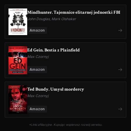
Mindhunter. Tajemnice elitarnej jednostki FBI
John Douglas, Mark Olshaker
Amazon
Ed Gein. Bestia z Plainfield
Max Czornyj
Amazon
Ted Bundy. Umysł mordercy
Max Czornyj
Amazon
*Linki afiliacyjne. Kupując wspierasz rozwój serwisu.