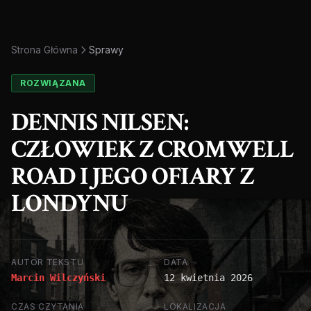
Strona Główna
Sprawy
ROZWIĄZANA
DENNIS NILSEN:
CZŁOWIEK Z CROMWELL
ROAD I JEGO OFIARY Z
LONDYNU
AUTOR TEKSTU
DATA
Marcin Wilczyński
12 kwietnia 2026
CZAS CZYTANIA
LOKALIZACJA