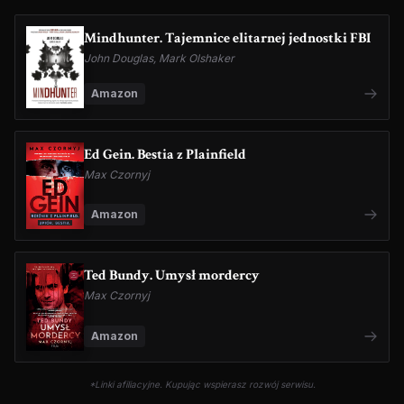
Mindhunter. Tajemnice elitarnej jednostki FBI
John Douglas, Mark Olshaker
Amazon
Ed Gein. Bestia z Plainfield
Max Czornyj
Amazon
Ted Bundy. Umysł mordercy
Max Czornyj
Amazon
*Linki afiliacyjne. Kupując wspierasz rozwój serwisu.