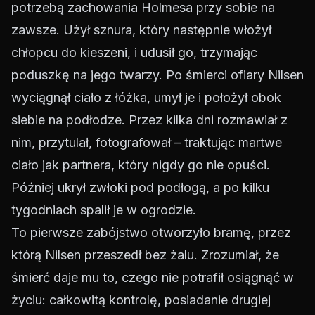
potrzebą zachowania Holmesa przy sobie na
zawsze. Użył sznura, który następnie włożył
chłopcu do kieszeni, i udusił go, trzymając
poduszkę na jego twarzy. Po śmierci ofiary Nilsen
wyciągnął ciało z łóżka, umył je i położył obok
siebie na podłodze. Przez kilka dni rozmawiał z
nim, przytulał, fotografował – traktując martwe
ciało jak partnera, który nigdy go nie opuści.
Później ukrył zwłoki pod podłogą, a po kilku
tygodniach spalił je w ogrodzie.
To pierwsze zabójstwo otworzyło bramę, przez
którą Nilsen przeszedł bez żalu. Zrozumiał, że
śmierć daje mu to, czego nie potrafił osiągnąć w
życiu: całkowitą kontrolę, posiadanie drugiej