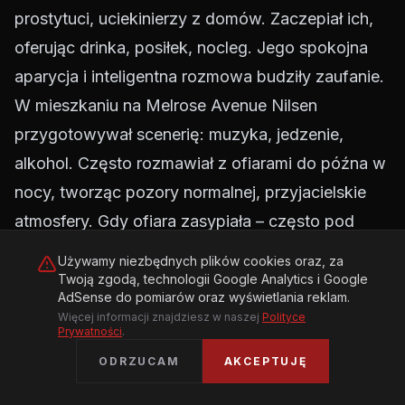
prostytuci, uciekinierzy z domów. Zaczepiał ich,
oferując drinka, posiłek, nocleg. Jego spokojna
aparycja i inteligentna rozmowa budziły zaufanie.
W mieszkaniu na Melrose Avenue Nilsen
przygotowywał scenerię: muzyka, jedzenie,
alkohol. Często rozmawiał z ofiarami do późna w
nocy, tworząc pozory normalnej, przyjacielskie
atmosfery. Gdy ofiara zasypiała – często pod
wpływem alkoholu lub narkotyków – Nilsen
Używamy niezbędnych plików cookies oraz, za
przystępował do działania. Najczęściej używał
Twoją zgodą, technologii Google Analytics i Google
AdSense do pomiarów oraz wyświetlania reklam.
krawata, ręcznika lub sznura, którym dusił ofiarę.
Więcej informacji znajdziesz w naszej
Polityce
Prywatności
.
Niektórych ofiar próbował utopić w wannie lub
ODRZUCAM
AKCEPTUJĘ
zadźgać.
Ale to, co działo się po śmierci, było najbardziej