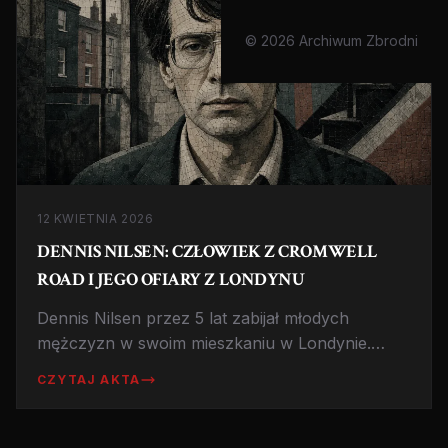
© 2026 Archiwum Zbrodni
12 KWIETNIA 2026
DENNIS NILSEN: CZŁOWIEK Z CROMWELL
ROAD I JEGO OFIARY Z LONDYNU
Dennis Nilsen przez 5 lat zabijał młodych
mężczyzn w swoim mieszkaniu w Londynie.
Historia kanibala i nekrofila, którego ofiary same
CZYTAJ AKTA
do niego przychodziły.