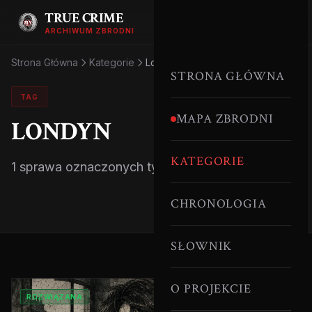
TRUE CRIME
ARCHIWUM ZBRODNI
Strona Główna
Kategorie
Londyn
STRONA GŁÓWNA
TAG
MAPA ZBRODNI
LONDYN
KATEGORIE
1 sprawa oznaczonych tym tagiem.
CHRONOLOGIA
SŁOWNIK
O PROJEKCIE
ROZWIĄZANA
SERYJNI MORDERCY