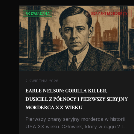
ROZWIĄZANA
SERYJNI MORDERCY
2 KWIETNIA 2026
EARLE NELSON: GORILLA KILLER,
DUSICIEL Z PÓŁNOCY I PIERWSZY SERYJNY
MORDERCA XX WIEKU
Pierwszy znany seryjny morderca w historii
USA XX wieku. Człowiek, który w ciągu 2 lat
zabił 26 osób, dusił ofiary w ich własnych