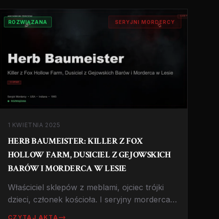
autostrady'.
ROZWIĄZANA
SERYJNI MORDERCY
1 KWIETNIA 2025
HERB BAUMEISTER: KILLER Z FOX
HOLLOW FARM, DUSICIEL Z GEJOWSKICH
BARÓW I MORDERCA W LESIE
Właściciel sklepów z meblami, ojciec trójki
dzieci, członek kościoła. I seryjny morderca,
który zabił co najmniej 11 mężczyzn, ukrywał
CZYTAJ AKTA