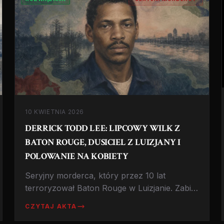
10 KWIETNIA 2026
DERRICK TODD LEE: LIPCOWY WILK Z
BATON ROUGE, DUSICIEL Z LUIZJANY I
POLOWANIE NA KOBIETY
Seryjny morderca, który przez 10 lat
terroryzował Baton Rouge w Luizjanie. Zabił
co najmniej 7 kobiet, brutalnie je dusząc i
CZYTAJ AKTA
okaleczając. Historia polowania, które trwało