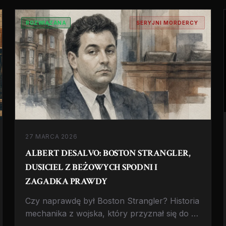
dekadę.
ROZWIĄZANA
SERYJNI MORDERCY
27 MARCA 2026
ALBERT DESALVO: BOSTON STRANGLER,
DUSICIEL Z BEŻOWYCH SPODNI I
ZAGADKA PRAWDY
Czy naprawdę był Boston Strangler? Historia
mechanika z wojska, który przyznał się do 13
morderstw, ale nigdy nie stanął przed sądem