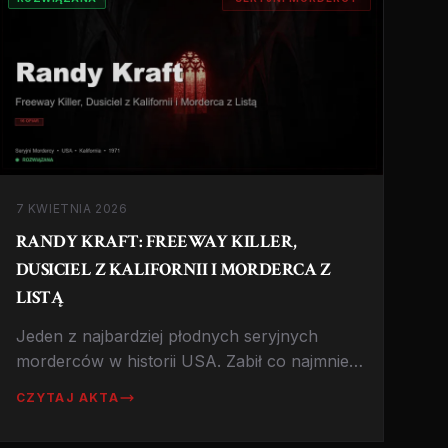
7 KWIETNIA 2026
RANDY KRAFT: FREEWAY KILLER,
DUSICIEL Z KALIFORNII I MORDERCA Z
LISTĄ
Jeden z najbardziej płodnych seryjnych
morderców w historii USA. Zabił co najmniej
16 młodych mężczyzn, prowadził
CZYTAJ AKTA
szczegółową listę ofiar i pozostawał
bezkarny przez 10 lat. Historia 'Dusiciela z