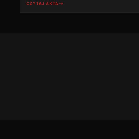
CZYTAJ AKTA
domach i został nazwany 'Gorylem z
Horroru'. Historia kanadyjskiego dusiciela z
lat 20.