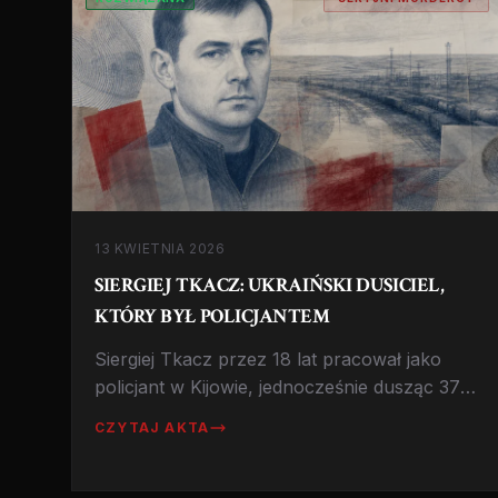
13 KWIETNIA 2026
SIERGIEJ TKACZ: UKRAIŃSKI DUSICIEL,
KTÓRY BYŁ POLICJANTEM
Siergiej Tkacz przez 18 lat pracował jako
policjant w Kijowie, jednocześnie dusząc 37
kobiet. Jak długo udało mu się unikać
CZYTAJ AKTA
sprawiedliwości?