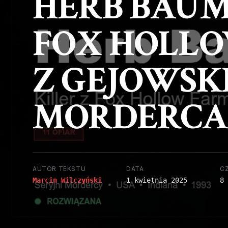
HERB BAUME
FOX HOLLO
Z GEJOWSK
MORDERCA 
AUTOR TEKSTU
DATA
C
Marcin Wilczyński
1 kwietnia 2025
8 