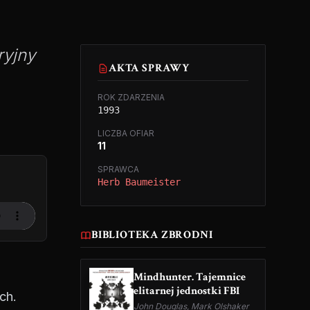
ryjny
AKTA SPRAWY
ROK ZDARZENIA
1993
LICZBA OFIAR
11
SPRAWCA
Herb Baumeister
BIBLIOTEKA ZBRODNI
Mindhunter. Tajemnice
elitarnej jednostki FBI
ch.
John Douglas, Mark Olshaker