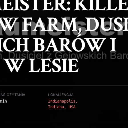
ISTER: KILLE
W FARM, DUSI
ICH BARÓW I
W LESIE
ZAS CZYTANIA
LOKALIZACJA
min
Indianapolis,
Indiana, USA