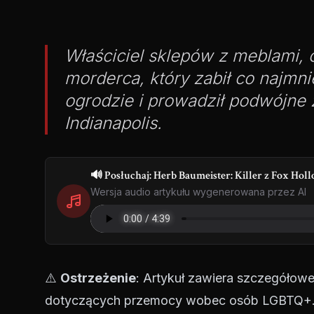
Właściciel sklepów z meblami, oj
morderca, który zabił co najmn
ogrodzie i prowadził podwójne 
Indianapolis.
🔊 Posłuchaj: Herb Baumeister: Killer z Fox Hol
Wersja audio artykułu wygenerowana przez AI
⚠️
Ostrzeżenie
: Artykuł zawiera szczegółowe
dotyczących przemocy wobec osób LGBTQ+. Ma