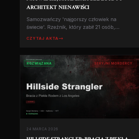
ARCHITEKT NIENAWIŚCI
Samozwańczy 'najgorszy człowiek na
świecie'. Rzeźnik, który zabił 21 osób,
zgwałcił 1000 mężczyzn i spalił więzienia.
CZYTAJ AKTA
Historia nihilisty, który zniszczył wszystko na
swojej drodze.
ROZWIĄZANA
SERYJNI MORDERCY
24 MARCA 2026