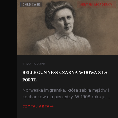
COLD CASE
SERYJNI MORDERCY
11 MAJA 2026
BELLE GUNNESS: CZARNA WDOWA Z LA
PORTE
Norweska imigrantka, która zabiła mężów i
kochanków dla pieniędzy. W 1908 roku jej
farma spłonęła, a w piwnicy znaleziono
CZYTAJ AKTA
dziesiątki ciał. Czy naprawdę zginęła w
pożarze?