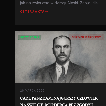
jak na zwierzęta w dziczy Alaski. Zabijał dla
sportu, zrzucał ciała z samolotu na lodowce.
CZYTAJ AKTA
Historia człowieka, który znajdował ofiary w
barach i zabijał na pustkowiach.
ROZWIĄZANA
SERYJNI MORDERCY
26 MARCA 2026
CARL PANZRAM: NAJGORSZY CZŁOWIEK
NA ŚWIECIE, MORDERCA BEZ ZGODY I