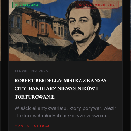
ROZWIĄZANA
SERYJNI MORDERCY
11 KWIETNIA 2026
ROBERT BERDELLA: MISTRZ Z KANSAS
CITY, HANDLARZ NIEWOLNIKÓW I
TORTUROWANIE
Właściciel antykwariatu, który porywał, więził
i torturował młodych mężczyzn w swoim
domu w Kansas City. Zabił 6 osób, ale ofiar
CZYTAJ AKTA
mogło być więcej. Historia makabrycznego