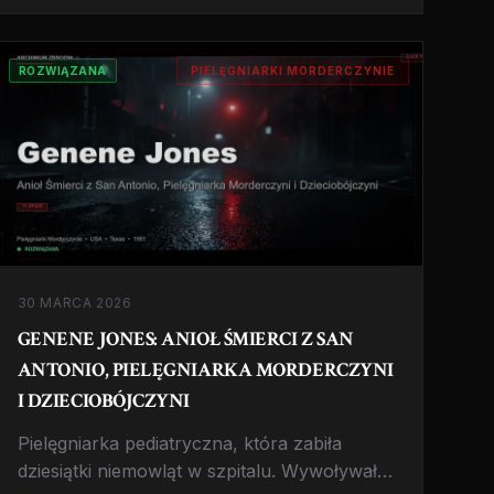
dekadę.
ROZWIĄZANA
PIELĘGNIARKI MORDERCZYNIE
30 MARCA 2026
GENENE JONES: ANIOŁ ŚMIERCI Z SAN
ANTONIO, PIELĘGNIARKA MORDERCZYNI
I DZIECIOBÓJCZYNI
Pielęgniarka pediatryczna, która zabiła
dziesiątki niemowląt w szpitalu. Wywoływała