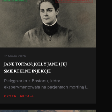
12 MAJA 2026
JANE TOPPAN: JOLLY JANE I JEJ
ŚMIERTELNE INJEKCJE
Pielęgniarka z Bostonu, która
eksperymentowała na pacjentach morfiną i
atropiną. Przyznała się do 31 morderstw z
CZYTAJ AKTA
uśmiechem na twarzy.