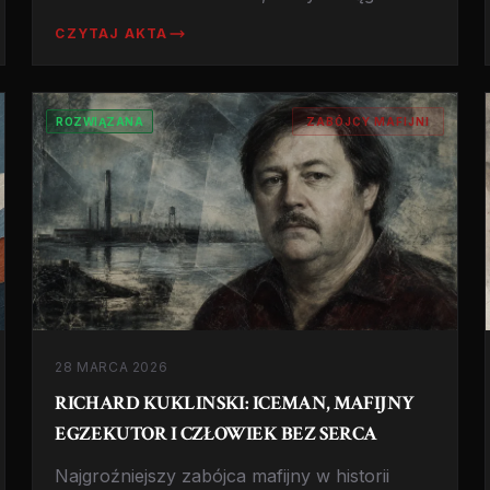
zabił 26 osób, dusił ofiary w ich własnych
CZYTAJ AKTA
domach i został nazwany 'Gorylem z
Horroru'. Historia kanadyjskiego dusiciela z
lat 20.
ROZWIĄZANA
ZABÓJCY MAFIJNI
28 MARCA 2026
RICHARD KUKLINSKI: ICEMAN, MAFIJNY
EGZEKUTOR I CZŁOWIEK BEZ SERCA
Najgroźniejszy zabójca mafijny w historii