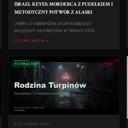
ISRAEL KEYES: MORDERCA Z PUDEŁKIEM I
METODYCZNY POTWÓR Z ALASKI
Jeden z najbardziej przerażających
seryjnych morderców w historii USA.
Ukrywał 'zestawy zabójcze' na terenie
CZYTAJ AKTA
całych Stanów, planował zabójstwa latami i
był tak nieuchwytny, że FBI do dziś analizuje
jego metody.
ROZWIĄZANA
USA
5 LISTOPADA 2025