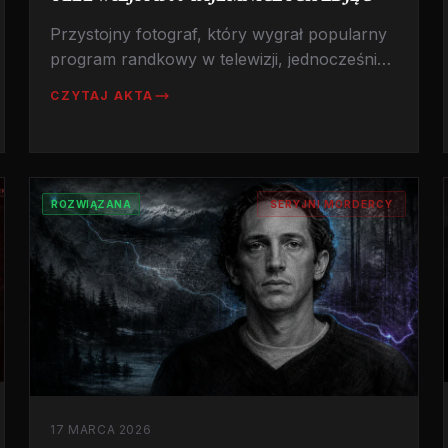
Przystojny fotograf, który wygrał popularny
program randkowy w telewizji, jednocześnie
będąc seryjnym mordercą. FBI wciąż prosi o
CZYTAJ AKTA
pomoc w identyfikacji ofiar z jego archiwum
fotograficznego. Historia, która pokazuje, jak
bardzo można się mylić oceniając kogoś po
pozorach.
ROZWIĄZANA
SERYJNI MORDERCY
17 MARCA 2026