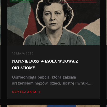
16 MAJA 2026
NANNIE DOSS: WESOŁA WDOWA Z
OKLAHOMY
Uśmiechnięta babcia, która zabijała
arszenikiem mężów, dzieci, siostrę i wnuki.
Przy aresztowaniu się śmiała. Dostała
CZYTAJ AKTA
przydomek Wesoła Wdowa.