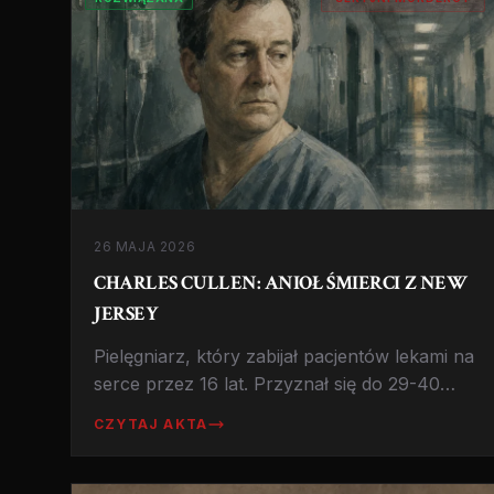
26 MAJA 2026
CHARLES CULLEN: ANIOŁ ŚMIERCI Z NEW
JERSEY
Pielęgniarz, który zabijał pacjentów lekami na
serce przez 16 lat. Przyznał się do 29-40
morderstw, ale podejrzewa się, że mogło być
CZYTAJ AKTA
ich znacznie więcej.