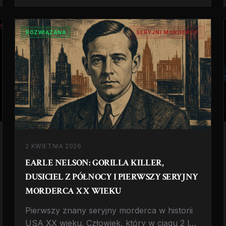
więzienia w sercu USA.
ROZWIĄZANA
SERYJNI MORDERCY
2 KWIETNIA 2026
EARLE NELSON: GORILLA KILLER,
DUSICIEL Z PÓŁNOCY I PIERWSZY SERYJNY
MORDERCA XX WIEKU
Pierwszy znany seryjny morderca w historii
USA XX wieku. Człowiek, który w ciągu 2 lat