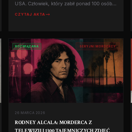
USA. Człowiek, który zabił ponad 100 osób,
zamrażał ciała by zmylić śledczych, i nigdy
CZYTAJ AKTA
nie okazywał litości. Prawdziwa historia
mordercy z New Jersey.
ROZWIĄZANA
SERYJNI MORDERCY
26 MARCA 2026
RODNEY ALCALA: MORDERCA Z
TELEWIZJI I 1300 TAJEMNICZYCH ZDJĘĆ