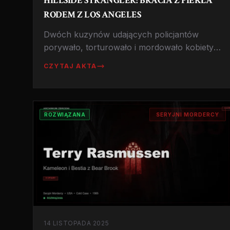
HILLSIDE STRANGLER: BRACIA Z PIEKŁA
RODEM Z LOS ANGELES
Dwóch kuzynów udających policjantów
porywało, torturowało i mordowało kobiety
na zboczach wzgórz Hollywood. Historia
CZYTAJ AKTA
zbrodni, która wstrząsnęła Kalifornią lat 70. i
zakończyła się jednym z najbardziej
kontrowersyjnych procesów w historii
amerykańskiego wymiaru sprawiedliwości.
ROZWIĄZANA
SERYJNI MORDERCY
14 LISTOPADA 2025