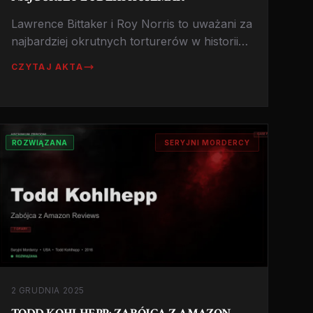
Lawrence Bittaker i Roy Norris to uważani za
najbardziej okrutnych torturerów w historii
Kalifornii. Nagrywali cierpienie swoich ofiar
CZYTAJ AKTA
na taśmach audio, a te nagrania do dziś są
używane przez FBI do szkolenia agentów.
Historia, która zmieniła prawo karne USA.
ROZWIĄZANA
SERYJNI MORDERCY
2 GRUDNIA 2025