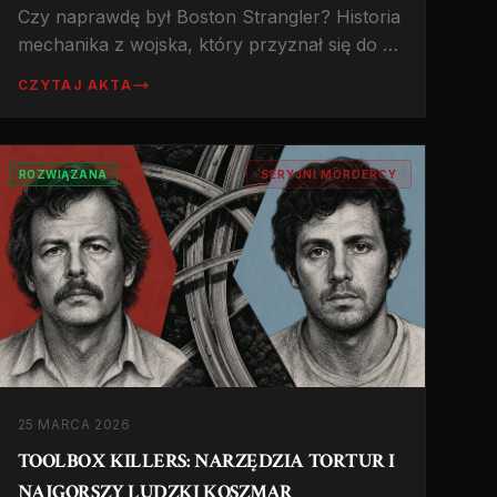
Czy naprawdę był Boston Strangler? Historia
mechanika z wojska, który przyznał się do 13
morderstw, ale nigdy nie stanął przed sądem
CZYTAJ AKTA
za zabójstwa. Sprawa, która dzieli ekspertów
do dziś.
ROZWIĄZANA
SERYJNI MORDERCY
25 MARCA 2026
TOOLBOX KILLERS: NARZĘDZIA TORTUR I
NAJGORSZY LUDZKI KOSZMAR