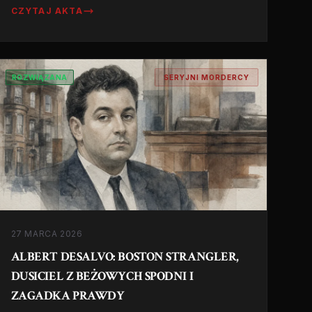
zatrzymania akcji serca by potem 'uratować'
CZYTAJ AKTA
ofiary i zostać bohaterką. Historia
zabójczego Munchausen syndrome by
proxy.
ROZWIĄZANA
SERYJNI MORDERCY
27 MARCA 2026
ALBERT DESALVO: BOSTON STRANGLER,
DUSICIEL Z BEŻOWYCH SPODNI I
ZAGADKA PRAWDY