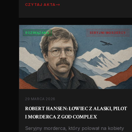
16 młodych mężczyzn, prowadził
CZYTAJ AKTA
szczegółową listę ofiar i pozostawał
bezkarny przez 10 lat. Historia 'Dusiciela z
autostrady'.
ROZWIĄZANA
SERYJNI MORDERCY
29 MARCA 2026
ROBERT HANSEN: ŁOWIEC Z ALASKI, PILOT
I MORDERCA Z GOD COMPLEX
Seryjny morderca, który polował na kobiety