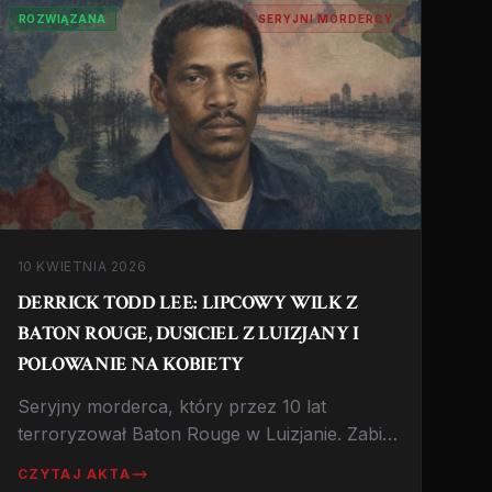
ROZWIĄZANA
SERYJNI MORDERCY
10 KWIETNIA 2026
DERRICK TODD LEE: LIPCOWY WILK Z
BATON ROUGE, DUSICIEL Z LUIZJANY I
POLOWANIE NA KOBIETY
Seryjny morderca, który przez 10 lat
terroryzował Baton Rouge w Luizjanie. Zabił
co najmniej 7 kobiet, brutalnie je dusząc i
CZYTAJ AKTA
okaleczając. Historia polowania, które trwało