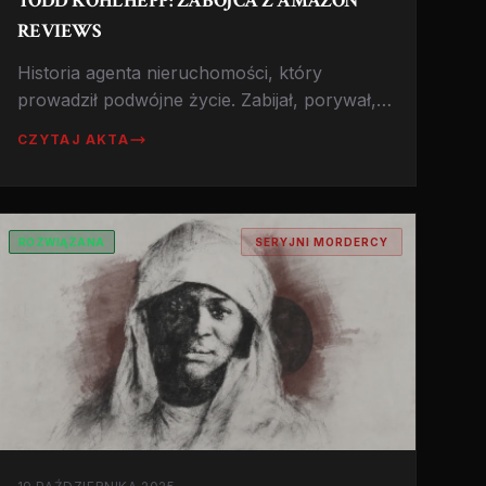
TODD KOHLHEPP: ZABÓJCA Z AMAZON
REVIEWS
Historia agenta nieruchomości, który
prowadził podwójne życie. Zabijał, porywał, a
narzędzia zbrodni recenzował na Amazonie.
CZYTAJ AKTA
ROZWIĄZANA
SERYJNI MORDERCY