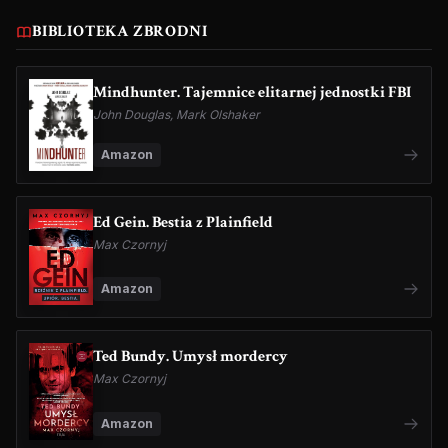
BIBLIOTEKA ZBRODNI
Mindhunter. Tajemnice elitarnej jednostki FBI
John Douglas, Mark Olshaker
Amazon
Ed Gein. Bestia z Plainfield
Max Czornyj
Amazon
Ted Bundy. Umysł mordercy
Max Czornyj
Amazon