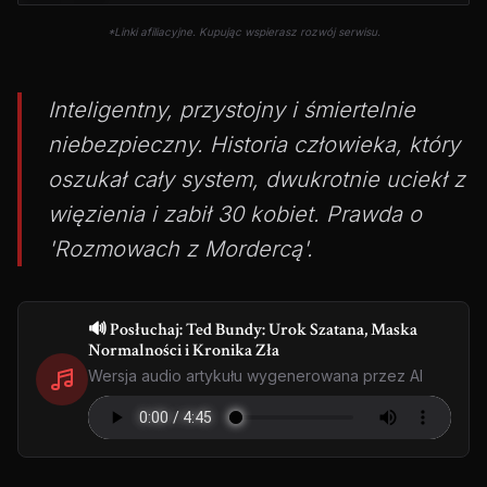
*Linki afiliacyjne. Kupując wspierasz rozwój serwisu.
Inteligentny, przystojny i śmiertelnie
niebezpieczny. Historia człowieka, który
oszukał cały system, dwukrotnie uciekł z
więzienia i zabił 30 kobiet. Prawda o
'Rozmowach z Mordercą'.
🔊 Posłuchaj: Ted Bundy: Urok Szatana, Maska
Normalności i Kronika Zła
Wersja audio artykułu wygenerowana przez AI