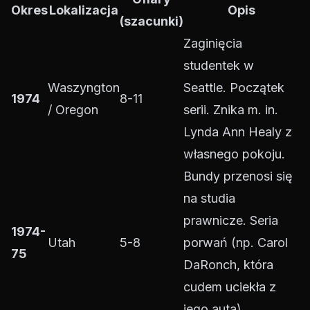
Okres
Lokalizacja
Opis
(szacunki)
Zaginięcia
studentek w
Waszyngton
Seattle. Początek
1974
8-11
/ Oregon
serii. Znika m. in.
Lynda Ann Healy z
własnego pokoju.
Bundy przenosi się
na studia
prawnicze. Seria
1974-
Utah
5-8
porwań (np. Carol
75
DaRonch, która
cudem uciekła z
jego auta).