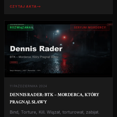
moskiewskiego parku i rozbijał im czaszki. 'Życie
CZYTAJ AKTA
bez morderstwa jest jak życie bez jedzenia'.
ROZWIĄZANA
SERYJNI MORDERCY
11 PAŹDZIERNIKA 2024
DENNIS RADER: BTK – MORDERCA, KTÓRY
PRAGNĄŁ SŁAWY
Bind, Torture, Kill. Wiązał, torturował, zabijał.