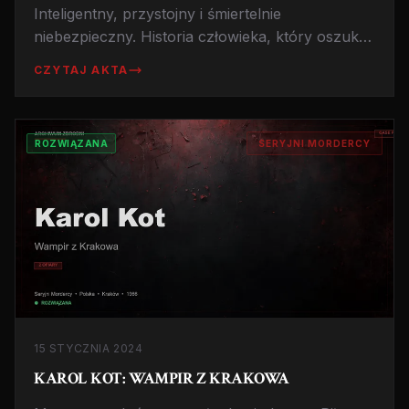
Inteligentny, przystojny i śmiertelnie
niebezpieczny. Historia człowieka, który oszukał
cały system, dwukrotnie uciekł z więzienia i zabił
CZYTAJ AKTA
30 kobiet. Prawda o 'Rozmowach z Mordercą'.
ROZWIĄZANA
SERYJNI MORDERCY
15 STYCZNIA 2024
KAROL KOT: WAMPIR Z KRAKOWA