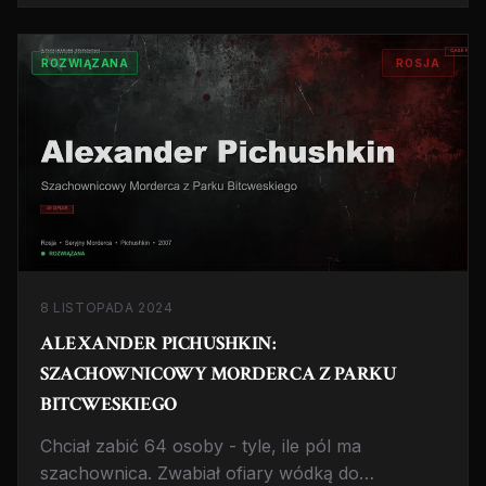
i pytania o to, jak go przeoczono.
ROZWIĄZANA
ROSJA
8 LISTOPADA 2024
ALEXANDER PICHUSHKIN:
SZACHOWNICOWY MORDERCA Z PARKU
BITCWESKIEGO
Chciał zabić 64 osoby - tyle, ile pól ma
szachownica. Zwabiał ofiary wódką do