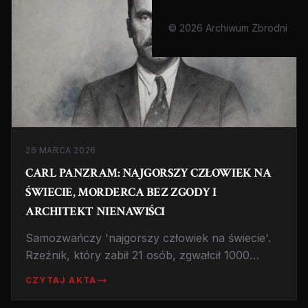
© 2026 Archiwum Zbrodni
26 MARCA 2026
CARL PANZRAM: NAJGORSZY CZŁOWIEK NA
ŚWIECIE, MORDERCA BEZ ZGODY I
ARCHITEKT NIENAWIŚCI
Samozwańczy 'najgorszy człowiek na świecie'.
Rzeźnik, który zabił 21 osób, zgwałcił 1000
mężczyzn i spalił więzienia. Historia nihilisty,
CZYTAJ AKTA
który zniszczył wszystko na swojej drodze.