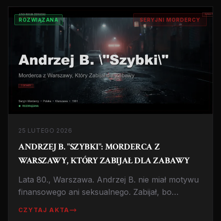
ROZWIĄZANA
SERYJNI MORDERCY
25 LUTEGO 2026
ANDRZEJ B. "SZYBKI": MORDERCA Z
WARSZAWY, KTÓRY ZABIJAŁ DLA ZABAWY
Lata 80., Warszawa. Andrzej B. nie miał motywu
finansowego ani seksualnego. Zabijał, bo
sprawiano mu przyjemność. Historia jednego z
CZYTAJ AKTA
najzimniejszych polskich morderców okresu PRL