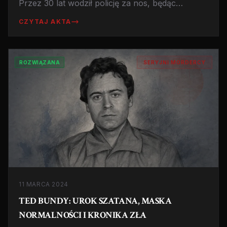
Przez 30 lat wodził policję za nos, będąc
jednocześnie szanowanym prezesem rady
CZYTAJ AKTA
kościelnej. Historia jego arogancji i upadku.
ROZWIĄZANA
SERYJNI MORDERCY
11 MARCA 2024
TED BUNDY: UROK SZATANA, MASKA
NORMALNOŚCI I KRONIKA ZŁA