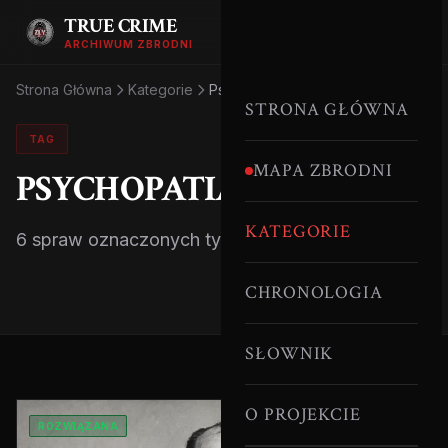
TRUE CRIME
ARCHIWUM ZBRODNI
Strona Główna
Kategorie
Psychopatia
STRONA GŁÓWNA
TAG
MAPA ZBRODNI
PSYCHOPATIA
KATEGORIE
6 spraw oznaczonych tym tagiem.
CHRONOLOGIA
SŁOWNIK
O PROJEKCIE
ROZWIĄZANA
SERYJNI MORDERCY