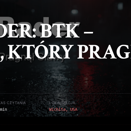
ER: BTK –
 KTÓRY PRA
ZAS CZYTANIA
LOKALIZACJA
min
Wichita, USA