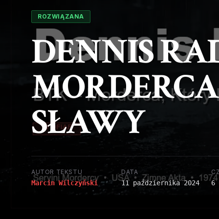
ROZWIĄZANA
DENNIS RAD
MORDERCA,
SŁAWY
AUTOR TEKSTU
DATA
C
Marcin Wilczyński
11 października 2024
6 