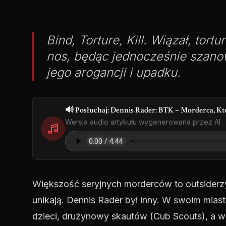
Bind, Torture, Kill. Wiązał, tortu
nos, będąc jednocześnie szano
jego arogancji i upadku.
🔊 Posłuchaj: Dennis Rader: BTK – Morderca, Kt
Wersja audio artykułu wygenerowana przez AI
Większość seryjnych morderców to outsiderzy,
unikają. Dennis Rader był inny. W swoim mias
dzieci, drużynowy skautów (Cub Scouts), a w