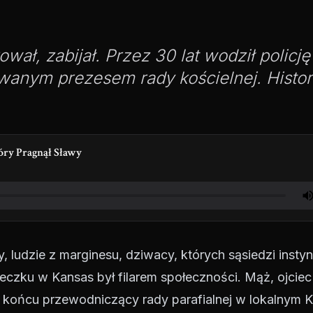
rował, zabijał. Przez 30 lat wodził policję
wanym prezesem rady kościelnej. Histor
óry Pragnął Sławy
 ludzie z marginesu, dziwacy, których sąsiedzi insty
teczku w Kansas był filarem społeczności. Mąż, ojciec
 końcu przewodniczący rady parafialnej w lokalnym K