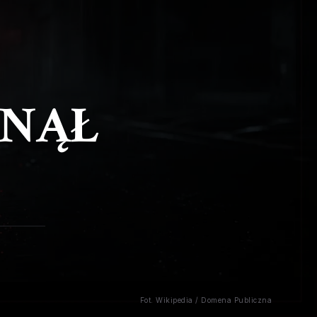
GNĄŁ
Fot. Wikipedia / Domena Publiczna