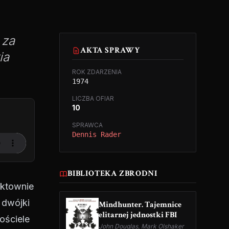
 za
AKTA SPRAWY
ia
ROK ZDARZENIA
1974
LICZBA OFIAR
10
SPRAWCA
Dennis Rader
BIBLIOTEKA ZBRODNI
nktownie
 dwójki
Mindhunter. Tajemnice
elitarnej jednostki FBI
ościele
John Douglas, Mark Olshaker