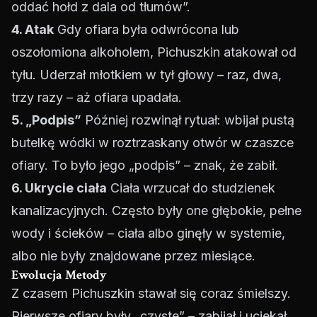
oddać hołd z dala od tłumów”.
4. Atak
Gdy ofiara była odwrócona lub
oszołomiona alkoholem, Pichuszkin atakował od
tyłu. Uderzał młotkiem w tył głowy – raz, dwa,
trzy razy – aż ofiara upadała.
5. „Podpis”
Później rozwinął rytuał: wbijał pustą
butelkę wódki w roztrzaskany otwór w czaszce
ofiary. To było jego „podpis” – znak, że zabił.
6. Ukrycie ciała
Ciała wrzucał do studzienek
kanalizacyjnych. Często były one głębokie, pełne
wody i ścieków – ciała albo ginęły w systemie,
albo nie były znajdowane przez miesiące.
Ewolucja Metody
Z czasem Pichuszkin stawał się coraz śmielszy.
Pierwsze ofiary były „czyste” – zabijał i uciekał.