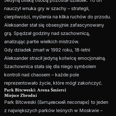
Jedyną bliską osobą pozostał dziadek. To on
nauczył wnuka gry w szachy – strategii,
cierpliwości, myślenia na kilka ruchów do przodu.
Aleksander stał się obsesyjnie zafascynowany
grą. Spędzał godziny nad szachownicą,
analizując partie wielkich mistrzów.
Gdy dziadek zmarł w 1992 roku, 18-letni
Aleksander stracił jedyną kotwicę emocjonalną.
Szachownica stała się dla niego symbolem
kontroli nad chaosem – każde pole
reprezentowało życie, które mógł zakończyć.
Park Bitcweski: Arena Śmierci
Miejsce Zbrodni
Park Bitcweski (Битцевский лесопарк) to jeden
z największych parków leśnych w Moskwie –