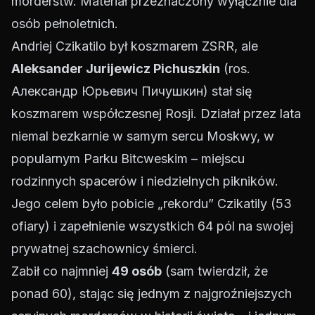
morderstw. Materiał przeznaczony wyłącznie dla
osób pełnoletnich.
Andriej Czikatilo był koszmarem ZSRR, ale
Aleksander Jurijewicz Pichuszkin
(ros.
Александр Юрьевич Пичушкин) stał się
koszmarem współczesnej Rosji. Działał przez lata
niemal bezkarnie w samym sercu Moskwy, w
popularnym Parku Bitcweskim – miejscu
rodzinnych spacerów i niedzielnych pikników.
Jego celem było pobicie „rekordu” Czikatily (53
ofiary) i zapełnienie wszystkich 64 pól na swojej
prywatnej szachownicy śmierci.
Zabił co najmniej
49 osób
(sam twierdził, że
ponad 60), stając się jednym z najgroźniejszych