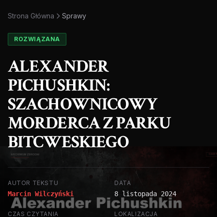
Strona Główna
Sprawy
ROZWIĄZANA
ALEXANDER
PICHUSHKIN:
SZACHOWNICOWY
MORDERCA Z PARKU
BITCWESKIEGO
AUTOR TEKSTU
DATA
Marcin Wilczyński
8 listopada 2024
CZAS CZYTANIA
LOKALIZACJA