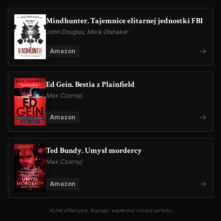
Mindhunter. Tajemnice elitarnej jednostki FBI
John Douglas, Mark Olshaker
Amazon
Ed Gein. Bestia z Plainfield
Max Czornyj
Amazon
Ted Bundy. Umysł mordercy
Max Czornyj
Amazon
*Linki afiliacyjne. Kupując wspierasz rozwój serwisu.