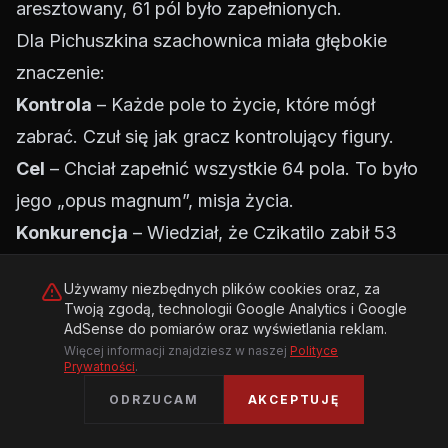
aresztowany, 61 pól było zapełnionych.
Dla Pichuszkina szachownica miała głębokie
znaczenie:
Kontrola
– Każde pole to życie, które mógł
zabrać. Czuł się jak gracz kontrolujący figury.
Cel
– Chciał zapełnić wszystkie 64 pola. To było
jego „opus magnum”, misja życia.
Konkurencja
– Wiedział, że Czikatilo zabił 53
osoby. Chciał go pobić i zostać „najlepszym”.
Używamy niezbędnych plików cookies oraz, za
„Dla mnie życie bez morderstwa jest jak życie
Twoją zgodą, technologii Google Analytics i Google
bez jedzenia. Muszę zabijać, by żyć. Każda
AdSense do pomiarów oraz wyświetlania reklam.
Więcej informacji znajdziesz w naszej
Polityce
śmierć dodaje mi siły.”
– powiedział podczas
Prywatności
.
przesłuchania.
ODRZUCAM
AKCEPTUJĘ
Motywacja: Kim Chciał Być?
W przeciwieństwie do wielu seryjnych