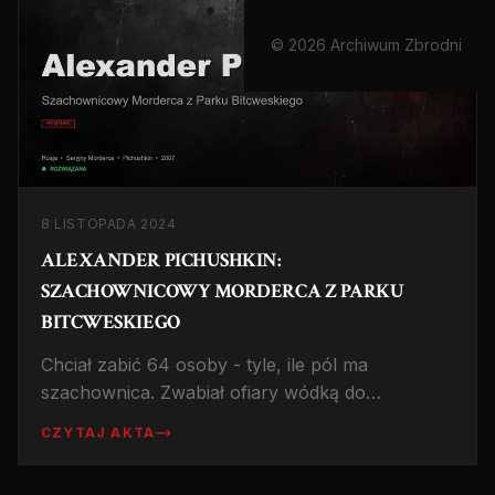
© 2026 Archiwum Zbrodni
8 LISTOPADA 2024
ALEXANDER PICHUSHKIN:
SZACHOWNICOWY MORDERCA Z PARKU
BITCWESKIEGO
Chciał zabić 64 osoby - tyle, ile pól ma
szachownica. Zwabiał ofiary wódką do
moskiewskiego parku i rozbijał im czaszki. 'Życie
CZYTAJ AKTA
bez morderstwa jest jak życie bez jedzenia'.