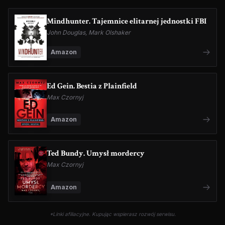
Mindhunter. Tajemnice elitarnej jednostki FBI
John Douglas, Mark Olshaker
Amazon
Ed Gein. Bestia z Plainfield
Max Czornyj
Amazon
Ted Bundy. Umysł mordercy
Max Czornyj
Amazon
*Linki afiliacyjne. Kupując wspierasz rozwój serwisu.