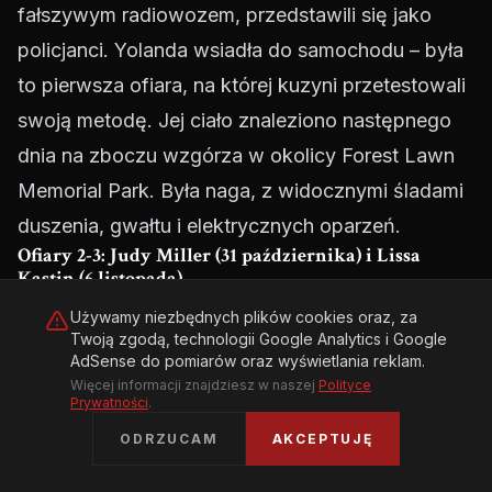
fałszywym radiowozem, przedstawili się jako
policjanci. Yolanda wsiadła do samochodu – była
to pierwsza ofiara, na której kuzyni przetestowali
swoją metodę. Jej ciało znaleziono następnego
dnia na zboczu wzgórza w okolicy Forest Lawn
Memorial Park. Była naga, z widocznymi śladami
duszenia, gwałtu i elektrycznych oparzeń.
Ofiary 2-3: Judy Miller (31 października) i Lissa
Kastin (6 listopada)
Judy Miller, piętnastoletnia uciekinierka z domu,
Używamy niezbędnych plików cookies oraz, za
Twoją zgodą, technologii Google Analytics i Google
zaginęła w noc Halloween. Jej ciało znaleziono
AdSense do pomiarów oraz wyświetlania reklam.
na wzgórzu La Crescenta. Lissa Kastin,
Więcej informacji znajdziesz w naszej
Polityce
Prywatności
.
dwudziestojednoletnia kelnerka, została porwana
ODRZUCAM
AKCEPTUJĘ
w drodze z pracy. Obie kobiety nosiły ślady
identycznej tortury – ślady kabli elektrycznych na