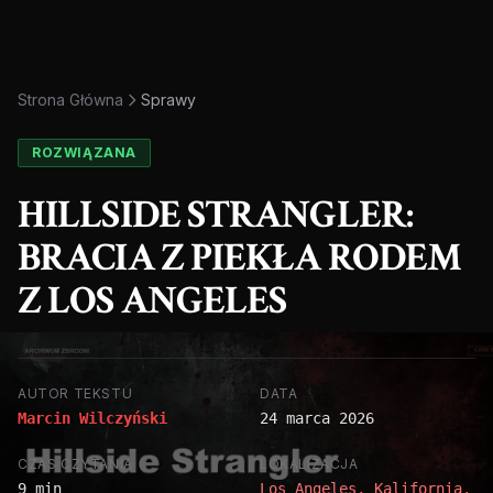
Strona Główna
Sprawy
ROZWIĄZANA
HILLSIDE STRANGLER:
BRACIA Z PIEKŁA RODEM
Z LOS ANGELES
AUTOR TEKSTU
DATA
Marcin Wilczyński
24 marca 2026
CZAS CZYTANIA
LOKALIZACJA
9 min
Los Angeles, Kalifornia,