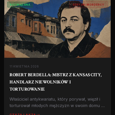
ROZWIĄZANA
SERYJNI MORDERCY
11 KWIETNIA 2026
ROBERT BERDELLA: MISTRZ Z KANSAS CITY,
HANDLARZ NIEWOLNIKÓW I
TORTUROWANIE
Właściciel antykwariatu, który porywał, więził i
torturował młodych mężczyzn w swoim domu w
Kansas City. Zabił 6 osób, ale ofiar mogło być
CZYTAJ AKTA