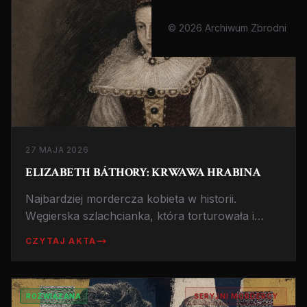
© 2026 Archiwum Zbrodni
27 MAJA 2026
ELIZABETH BÁTHORY: KRWAWA HRABINA
Najbardziej mordercza kobieta w historii.
Węgierska szlachcianka, która torturowała i
mordowała młode dziewczęta. Zamknięta w
CZYTAJ AKTA
więzieniu domowym, gdzie zmarła.
ROZWIĄZANA
SERYJNI MORDERCY