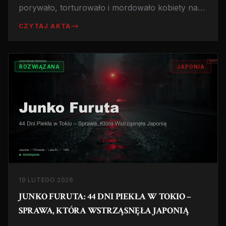
porywało, torturowało i mordowało kobiety na
zboczach wzgórz Hollywood. Historia zbrodni,
CZYTAJ AKTA
która wstrząsnęła Kalifornią lat 70. i zakończyła
się jednym z najbardziej kontrowersyjnych
procesów w historii amerykańskiego wymiaru
ROZWIĄZANA
JAPONIA
sprawiedliwości.
19 LUTEGO 2026
JUNKO FURUTA: 44 DNI PIEKŁA W TOKIO –
SPRAWA, KTÓRA WSTRZĄSNĘŁA JAPONIĄ