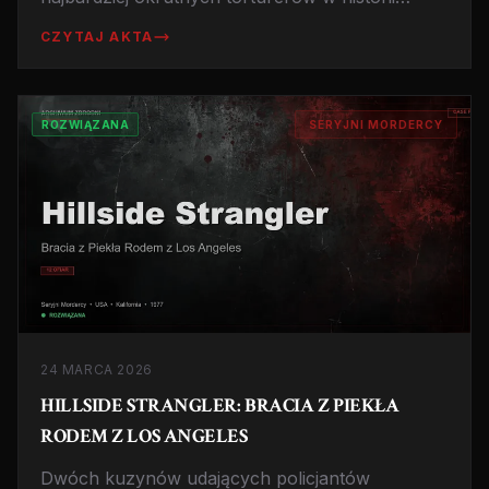
Kalifornii. Nagrywali cierpienie swoich ofiar na
CZYTAJ AKTA
taśmach audio, a te nagrania do dziś są używane
przez FBI do szkolenia agentów. Historia, która
zmieniła prawo karne USA.
ROZWIĄZANA
SERYJNI MORDERCY
24 MARCA 2026
HILLSIDE STRANGLER: BRACIA Z PIEKŁA
RODEM Z LOS ANGELES
Dwóch kuzynów udających policjantów