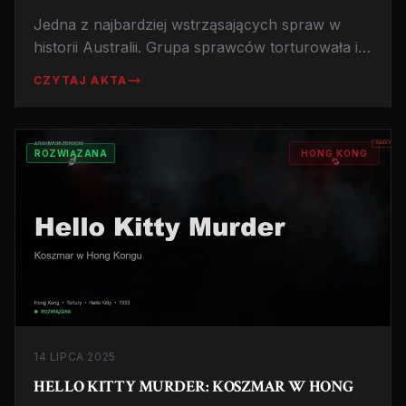
Jedna z najbardziej wstrząsających spraw w
historii Australii. Grupa sprawców torturowała i
zabijała ofiary, przejmowała ich pieniądze i
CZYTAJ AKTA
ukrywała zwłoki w beczkach w opuszczonym
banku.
ROZWIĄZANA
HONG KONG
14 LIPCA 2025
HELLO KITTY MURDER: KOSZMAR W HONG