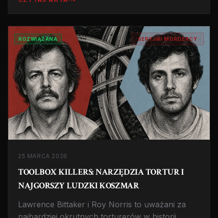
więcej. Historia makabrycznego więzienia w
sercu USA.
ROZWIĄZANA
SERYJNI MORDERCY
25 MARCA 2026
TOOLBOX KILLERS: NARZĘDZIA TORTUR I
NAJGORSZY LUDZKI KOSZMAR
Lawrence Bittaker i Roy Norris to uważani za
najbardziej okrutnych torturerów w historii