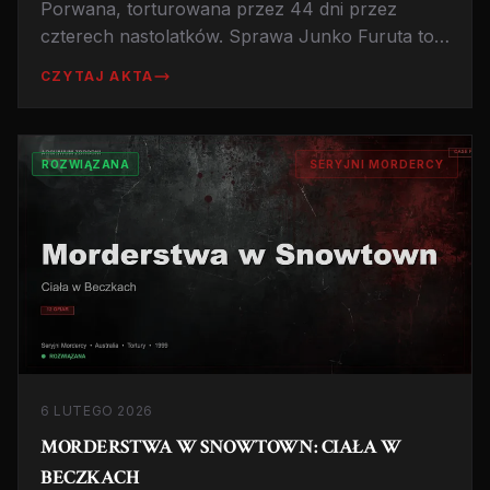
Porwana, torturowana przez 44 dni przez
czterech nastolatków. Sprawa Junko Furuta to
jedna z najbardziej szokujących zbrodni w
CZYTAJ AKTA
historii Japonii, ujawniająca porażkę wymiaru
sprawiedliwości i tragiczne milczenie świadków.
ROZWIĄZANA
SERYJNI MORDERCY
6 LUTEGO 2026
MORDERSTWA W SNOWTOWN: CIAŁA W
BECZKACH