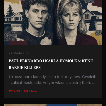
24 MAJA 2026
PAUL BERNARDO I KARLA HOMOLKA: KEN I
BARBIE KILLERS
Urocza para kanadyjskich torturzystów. Gwałcili
i zabijali nastolatki, w tym własną siostrę Karli. On
dostał dożywocie, ona mały wyrok dzięki
CZYTAJ AKTA
układowi z prokuraturą.