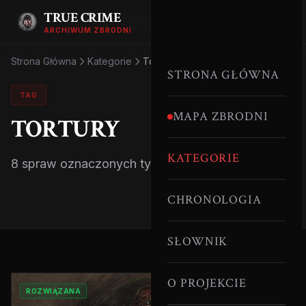
TRUE CRIME
ARCHIWUM ZBRODNI
Strona Główna
Kategorie
Tortury
STRONA GŁÓWNA
TAG
MAPA ZBRODNI
TORTURY
KATEGORIE
8 spraw oznaczonych tym tagiem.
CHRONOLOGIA
SŁOWNIK
O PROJEKCIE
ROZWIĄZANA
SERYJNI MORDERCY