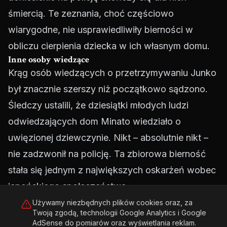
śmiercią. Te zeznania, choć częściowo
wiarygodne, nie usprawiedliwiły bierności w
obliczu cierpienia dziecka w ich własnym domu.
Inne osoby wiedzące
Krąg osób wiedzących o przetrzymywaniu Junko
był znacznie szerszy niż początkowo sądzono.
Śledczy ustalili, że dziesiątki młodych ludzi
odwiedzających dom Minato wiedziało o
uwięzionej dziewczynie. Nikt – absolutnie nikt –
nie zadzwonił na policję. Ta zbiorowa bierność
stała się jednym z największych oskarżeń wobec
japońskiego społeczeństwa.
Śmierć Junko Furuta – 4 stycznia 1989
Używamy niezbędnych plików cookies oraz, za
4 stycznia 1989 roku Junko Furuta zmarła w
Twoją zgodą, technologii Google Analytics i Google
AdSense do pomiarów oraz wyświetlania reklam.