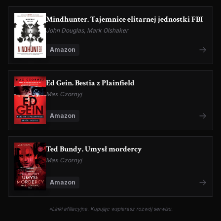
Mindhunter. Tajemnice elitarnej jednostki FBI
John Douglas, Mark Olshaker
Amazon
Ed Gein. Bestia z Plainfield
Max Czornyj
Amazon
Ted Bundy. Umysł mordercy
Max Czornyj
Amazon
*Linki afiliacyjne. Kupując wspierasz rozwój serwisu.