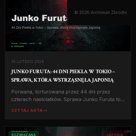
© 2026 Archiwum Zbrodni
19 LUTEGO 2026
JUNKO FURUTA: 44 DNI PIEKŁA W TOKIO –
SPRAWA, KTÓRA WSTRZĄSNĘŁA JAPONIĄ
Porwana, torturowana przez 44 dni przez
czterech nastolatków. Sprawa Junko Furuta to
jedna z najbardziej szokujących zbrodni w
CZYTAJ AKTA
historii Japonii, ujawniająca porażkę wymiaru
sprawiedliwości i tragiczne milczenie świadków.
ROZWIĄZANA
JAPONIA