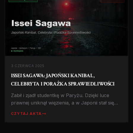
3 CZERWCA 2025
ISSEI SAGAWA: JAPOŃSKI KANIBAL,
CELEBRYTA I PORAŻKA SPRAWIEDLIWOŚCI
Zabił i zjadł studentkę w Paryżu. Dzięki luce
prawnej uniknął więzienia, a w Japonii stał się
gwiazdą mediów, pisarzem i recenzentem
CZYTAJ AKTA
kulinarnym. Historia, która budzi odrazę.