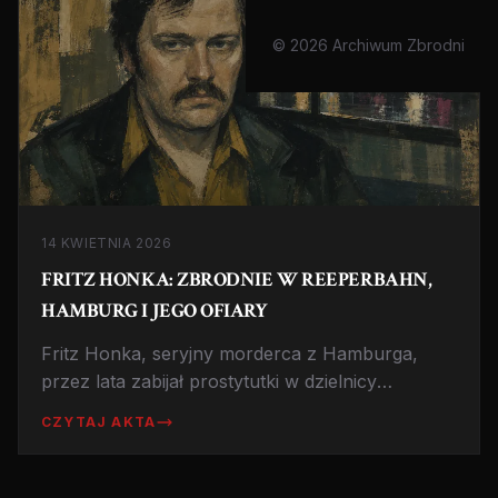
© 2026 Archiwum Zbrodni
14 KWIETNIA 2026
FRITZ HONKA: ZBRODNIE W REEPERBAHN,
HAMBURG I JEGO OFIARY
Fritz Honka, seryjny morderca z Hamburga,
przez lata zabijał prostytutki w dzielnicy
Reeperbahn. Historia zwykłego nocnego stróża
CZYTAJ AKTA
z mrocznym sekretem.