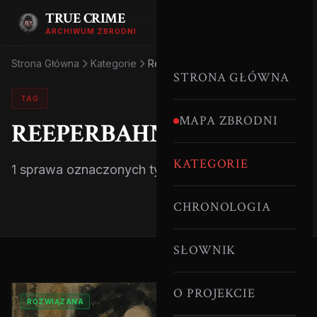
TRUE CRIME
ARCHIWUM ZBRODNI
Strona Główna
Kategorie
Reeperbahn
STRONA GŁÓWNA
TAG
MAPA ZBRODNI
REEPERBAHN
KATEGORIE
1 sprawa oznaczonych tym tagiem.
CHRONOLOGIA
SŁOWNIK
O PROJEKCIE
ROZWIĄZANA
SERYJNI MORDERCY