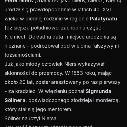
Peter Niers
(znany też jako Nierß, Niersz, Nierrs)
urodził się prawdopodobnie w latach 40. XVI
wieku w biednej rodzinie w regionie
Palatynatu
(dzisiejsza południowo-zachodnia część
Niemiec). Dokładna data i miejsce urodzenia są
nieznane - podróżował pod wieloma fałszywymi
tożsamościami.
Już jako młody człowiek Niers wykazywał
skłonności do przemocy. W 1563 roku, mając
około 20 lat, został aresztowany po raz pierwszy
- za kradzież. W więzieniu poznał
Sigmunda
Söllnera
, doświadczonego złodzieja i mordercę,
który stał się jego mentorem.
Söllner nauczył Niersa: