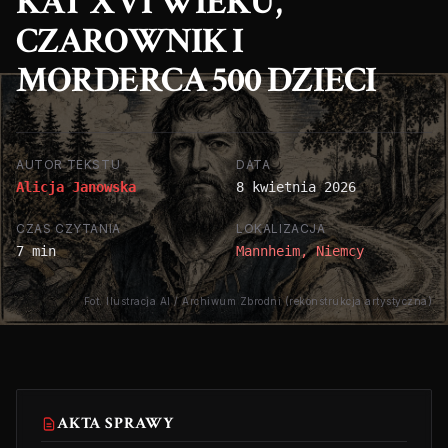
KAT XVI WIEKU,
CZAROWNIK I
MORDERCA 500 DZIECI
AUTOR TEKSTU
DATA
Alicja Janowska
8 kwietnia 2026
CZAS CZYTANIA
LOKALIZACJA
7 min
Mannheim, Niemcy
Fot. Ilustracja AI / Archiwum Zbrodni (rekonstrukcja artystyczna)
AKTA SPRAWY