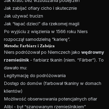
Jak kraść bez wzbudzania podejrzeń
Jak zabijać ofiary cicho i skutecznie
Jak używać trucizn
Jak “łapać dzieci” dla rzekomej magii
Po wyjściu z więzienia w 1566 roku Niers
rozpoczął samodzielną “karierę”.
Metoda: Farbiarz i Zabójca
Niers podróżował po Niemczech jako
wędrowny
rzemieślnik
- farbiarz tkanin (niem. “Färber”). To
dawało mu:
Legitymację do podróżowania
Dostęp do domów (farbował tkaniny w domach
klientów)
Możliwość obserwowania potencjalnych ofiar
Alibi - był “szanowanym rzemieślnikiem”