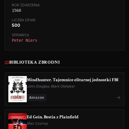
ROK ZDARZENIA
1560
LICZBA OFIAR
500
SPRAWCA
Peter Niers
BIBLIOTEKA ZBRODNI
Mindhunter. Tajemnice elitarnej jednostki FBI
John Douglas, Mark Olshaker
Amazon
Ed Gein. Bestia z Plainfield
Max Czornyj