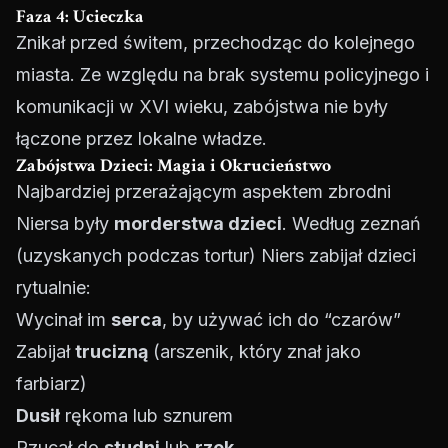
Faza 4: Ucieczka
Znikał przed świtem, przechodząc do kolejnego
miasta. Ze względu na brak systemu policyjnego i
komunikacji w XVI wieku, zabójstwa nie były
łączone przez lokalne władze.
Zabójstwa Dzieci: Magia i Okrucieństwo
Najbardziej przerażającym aspektem zbrodni
Niersa były
morderstwa dzieci
. Według zeznań
(uzyskanych podczas tortur) Niers zabijał dzieci
rytualnie:
Wycinał im
serca
, by używać ich do “czarów”
Zabijał
trucizną
(arszenik, który znał jako
farbiarz)
Dusił
rękoma lub sznurem
Rzucał do
studni
lub
rzek