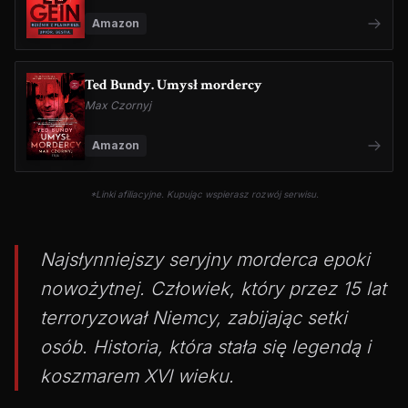
Amazon
Ted Bundy. Umysł mordercy
Max Czornyj
Amazon
*Linki afiliacyjne. Kupując wspierasz rozwój serwisu.
Najsłynniejszy seryjny morderca epoki
nowożytnej. Człowiek, który przez 15 lat
terroryzował Niemcy, zabijając setki
osób. Historia, która stała się legendą i
koszmarem XVI wieku.