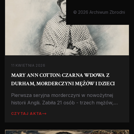
© 2026 Archiwum Zbrodni
11 KWIETNIA 2026
MARY ANN COTTON: CZARNA WDOWA Z
DURHAM, MORDERCZYNI MĘŻÓW I DZIECI
Pierwsza seryjna morderczyni w nowożytnej
historii Anglii. Zabiła 21 osób - trzech mężów,
kochanka, dzieci i przyjaciół - wszystko dla
CZYTAJ AKTA
pieniędzy z ubezpieczeń. Historia, która
wstrząsnęła Wiktoriańską Anglią.