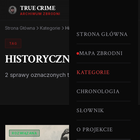
TRUE CRIME
ARCHIWUM ZBRODNI
Strona Główna
Kategorie
Historyczne
STRONA GŁÓWNA
TAG
MAPA ZBRODNI
HISTORYCZNE
KATEGORIE
2 sprawy oznaczonych tym tagiem.
CHRONOLOGIA
SŁOWNIK
O PROJEKCIE
ROZWIĄZANA
SERYJNI MORDERCY