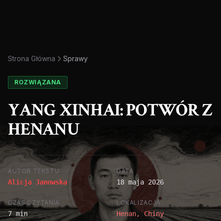
Strona Główna
Sprawy
ROZWIĄZANA
YANG XINHAI: POTWÓR Z
HENANU
AUTOR TEKSTU
DATA
Alicja Janowska
18 maja 2026
CZAS CZYTANIA
LOKALIZACJA
7 min
Henan, Chiny