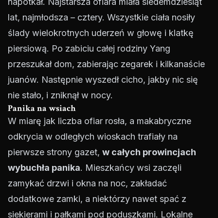
napotkał. Najstarsza ofiara miała siedemdziesiąt
lat, najmłodsza – cztery. Wszystkie ciała nosiły
ślady wielokrotnych uderzeń w głowę i klatkę
piersiową. Po zabiciu całej rodziny Yang
przeszukał dom, zabierając zegarek i kilkanaście
juanów. Następnie wyszedł cicho, jakby nic się
nie stało, i zniknął w nocy.
Panika na wsiach
W miarę jak liczba ofiar rosła, a makabryczne
odkrycia w odległych wioskach trafiały na
pierwsze strony gazet,
w całych prowincjach
wybuchła panika
. Mieszkańcy wsi zaczęli
zamykać drzwi i okna na noc, zakładać
dodatkowe zamki, a niektórzy nawet spać z
siekierami i pałkami pod poduszkami. Lokalne