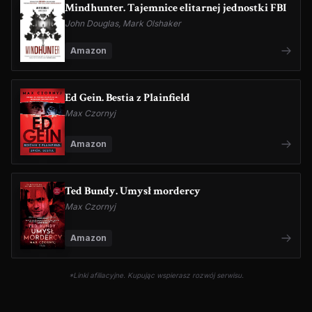
Mindhunter. Tajemnice elitarnej jednostki FBI
John Douglas, Mark Olshaker
Amazon
Ed Gein. Bestia z Plainfield
Max Czornyj
Amazon
Ted Bundy. Umysł mordercy
Max Czornyj
Amazon
*Linki afiliacyjne. Kupując wspierasz rozwój serwisu.