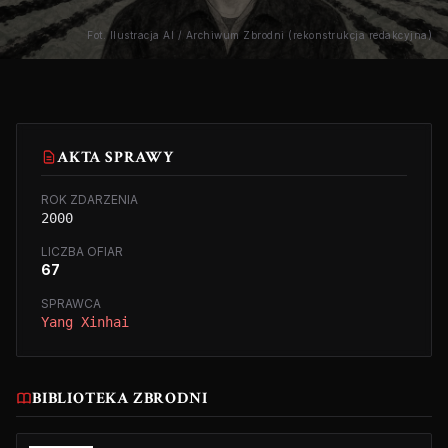
Fot. Ilustracja AI / Archiwum Zbrodni (rekonstrukcja redakcyjna)
AKTA SPRAWY
ROK ZDARZENIA
2000
LICZBA OFIAR
67
SPRAWCA
Yang Xinhai
BIBLIOTEKA ZBRODNI