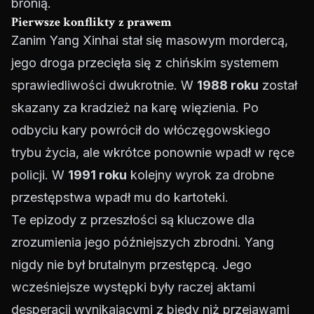
bronią.
Pierwsze konflikty z prawem
Zanim Yang Xinhai stał się masowym mordercą,
jego droga przecięła się z chińskim systemem
sprawiedliwości dwukrotnie. W
1988 roku
został
skazany za kradzież na karę więzienia. Po
odbyciu kary powrócił do włóczęgowskiego
trybu życia, ale wkrótce ponownie wpadł w ręce
policji. W
1991 roku
kolejny wyrok za drobne
przestępstwa wpadł mu do kartoteki.
Te epizody z przeszłości są kluczowe dla
zrozumienia jego późniejszych zbrodni. Yang
nigdy nie był brutalnym przestępcą. Jego
wcześniejsze występki były raczej aktami
desperacji wynikającymi z biedy niż przejawami