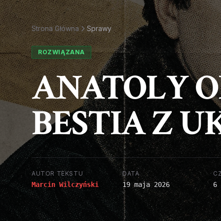
Strona Główna
Sprawy
ROZWIĄZANA
ANATOLY O
BESTIA Z 
AUTOR TEKSTU
DATA
C
Marcin Wilczyński
19 maja 2026
6 