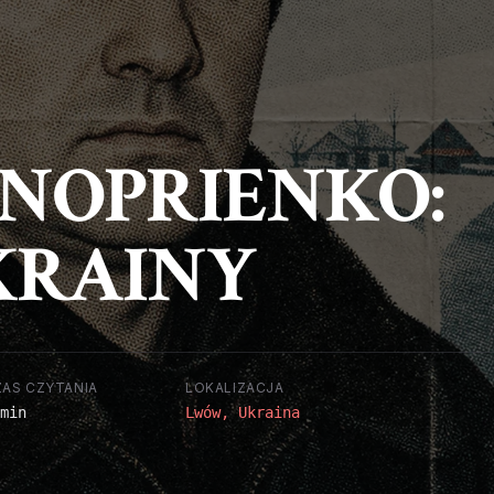
NOPRIENKO:
UKRAINY
ZAS CZYTANIA
LOKALIZACJA
min
Lwów, Ukraina