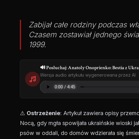
Zabijał całe rodziny podczas w
Czasem zostawiał jednego świad
1999.
🔊 Posłuchaj: Anatoly Onoprienko: Bestia z Ukra
Wersja audio artykułu wygenerowana przez AI
⚠️
Ostrzeżenie
: Artykuł zawiera opisy przem
Nocą, gdy mgła spowijała ukraińskie wioski 
psów w oddali, do domów wdzierała się śmier