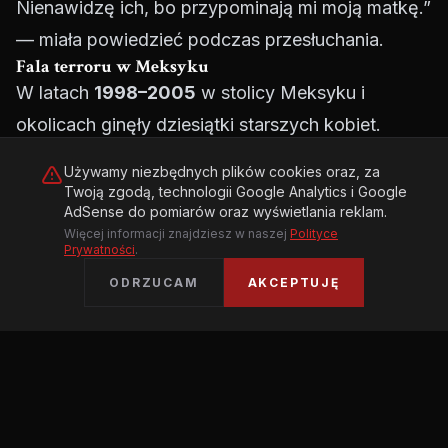
Nienawidzę ich, bo przypominają mi moją matkę.”
— miała powiedzieć podczas przesłuchania.
Fala terroru w Meksyku
W latach
1998–2005
w stolicy Meksyku i
okolicach ginęły dziesiątki starszych kobiet.
Policja początkowo bagatelizowała sprawę,
Używamy niezbędnych plików cookies oraz, za
traktując zgony jako wyniki kradzieży z
Twoją zgodą, technologii Google Analytics i Google
AdSense do pomiarów oraz wyświetlania reklam.
włamaniem, które wymknęły się spod kontroli.
Więcej informacji znajdziesz w naszej
Polityce
Dopiero gdy liczba ofiar przekroczyła
Prywatności
.
kilkadziesiąt, media zaczęły mówić o seryjnym
ODRZUCAM
AKCEPTUJĘ
mordercy.
Profil sprawcy przygotowany przez
kryminologów był jednak błędny — szukano
mężczyzny, prawdopodobnie homoseksualisty
lub transwestyty.