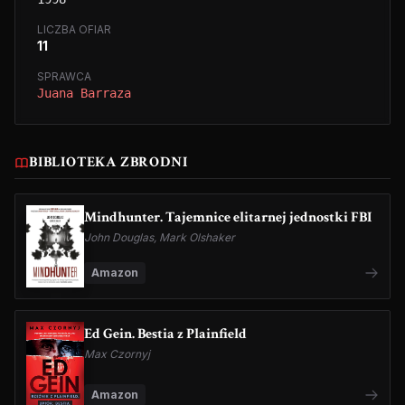
LICZBA OFIAR
11
SPRAWCA
Juana Barraza
BIBLIOTEKA ZBRODNI
Mindhunter. Tajemnice elitarnej jednostki FBI
John Douglas, Mark Olshaker
Amazon
Ed Gein. Bestia z Plainfield
Max Czornyj
Amazon