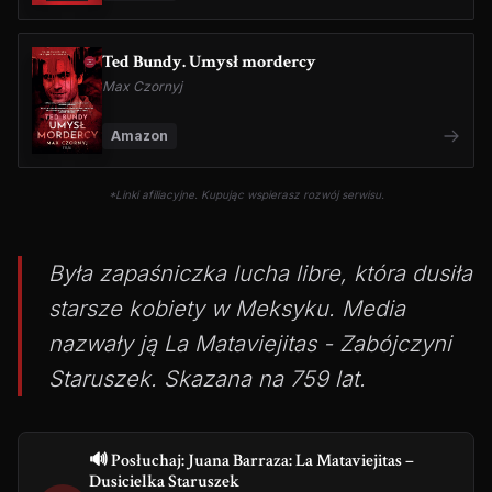
Ted Bundy. Umysł mordercy
Max Czornyj
Amazon
*Linki afiliacyjne. Kupując wspierasz rozwój serwisu.
Była zapaśniczka lucha libre, która dusiła
starsze kobiety w Meksyku. Media
nazwały ją La Mataviejitas - Zabójczyni
Staruszek. Skazana na 759 lat.
🔊 Posłuchaj: Juana Barraza: La Mataviejitas –
Dusicielka Staruszek