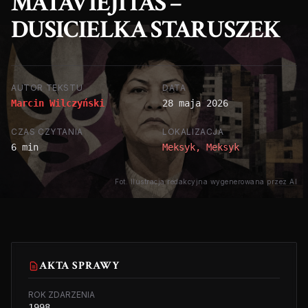
MATAVIEJITAS –
DUSICIELKA STARUSZEK
AUTOR TEKSTU
DATA
Marcin Wilczyński
28 maja 2026
CZAS CZYTANIA
LOKALIZACJA
6 min
Meksyk, Meksyk
Fot. Ilustracja redakcyjna wygenerowana przez AI
AKTA SPRAWY
ROK ZDARZENIA
1998