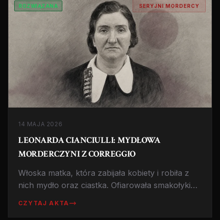
ROZWIĄZANA
SERYJNI MORDERCY
14 MAJA 2026
LEONARDA CIANCIULLI: MYDŁOWA
MORDERCZYNI Z CORREGGIO
Włoska matka, która zabijała kobiety i robiła z
nich mydło oraz ciastka. Ofiarowała smakołyki
sąsiadom. Zmarła w więzieniu.
CZYTAJ AKTA