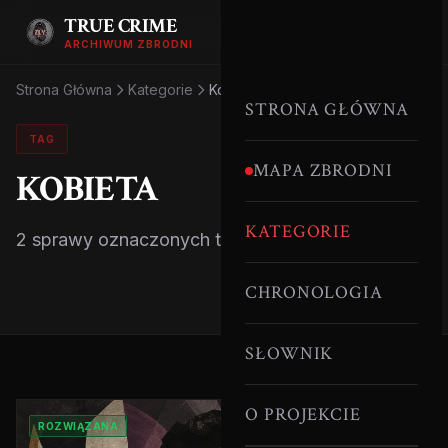
TRUE CRIME
ARCHIWUM ZBRODNI
Strona Główna
Kategorie
Kobieta
STRONA GŁÓWNA
TAG
MAPA ZBRODNI
KOBIETA
KATEGORIE
2 sprawy oznaczonych tym tagiem.
CHRONOLOGIA
SŁOWNIK
O PROJEKCIE
ROZWIĄZANA
SERYJNI MORDERCY