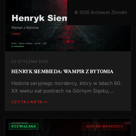
© 2026 Archiwum Zbrodni
20 STYCZNIA 2025
HENRYK SIEMBIEDA: WAMPIR Z BYTOMIA
Historia seryjnego mordercy, który w latach 60.
XX wieku siał postrach na Górnym Śląsku,
wykazując kanibalistyczne skłonności i
CZYTAJ AKTA
pozostawiając po sobie szlak śmierci.
ROZWIĄZANA
SERYJNI MORDERCY