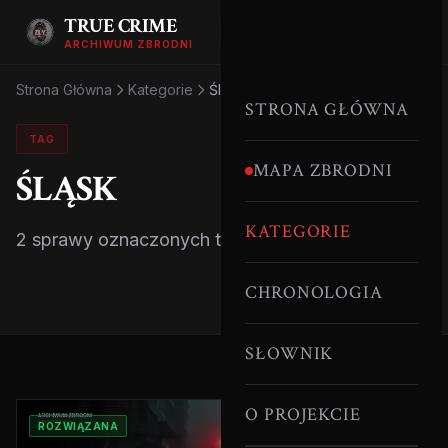
TRUE CRIME
ARCHIWUM ZBRODNI
Strona Główna
Kategorie
Śląsk
STRONA GŁÓWNA
TAG
MAPA ZBRODNI
ŚLĄSK
KATEGORIE
2 sprawy oznaczonych tym tagiem.
CHRONOLOGIA
SŁOWNIK
O PROJEKCIE
ROZWIĄZANA
POLSKA