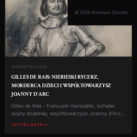
© 2026 Archiwum Zbrodni
18 KWIETNIA 2026
GILLES DE RAIS: NIEBIESKI RYCERZ,
MORDERCA DZIECI I WSPÓŁTOWARZYSZ
JOANNY D'ARC
Gilles de Rais - francuski marszałek, bohater
wojny stuletniej, współtowarzysz Joanny d'Arc,
który zamordował setki dzieci. Najbardziej
CZYTAJ AKTA
makabryczna postać średniowiecza.