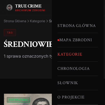
TRUE CRIME
ARCHIWUM ZBRODNI
Strona Główna
Kategorie
Średniowiecze
STRONA GŁÓWNA
TAG
MAPA ZBRODNI
ŚREDNIOWIECZE
KATEGORIE
1 sprawa oznaczonych tym tagiem.
CHRONOLOGIA
SŁOWNIK
O PROJEKCIE
ROZWIĄZANA
SERYJNI MORDERCY