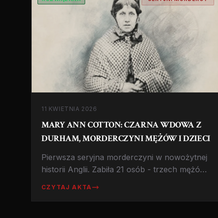
11 KWIETNIA 2026
MARY ANN COTTON: CZARNA WDOWA Z
DURHAM, MORDERCZYNI MĘŻÓW I DZIECI
Pierwsza seryjna morderczyni w nowożytnej
historii Anglii. Zabiła 21 osób - trzech mężów,
kochanka, dzieci i przyjaciół - wszystko dla
CZYTAJ AKTA
pieniędzy z ubezpieczeń. Historia, która
wstrząsnęła Wiktoriańską Anglią.