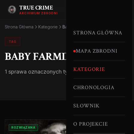
TRUE CRIME
ARCHIWUM ZBRODNI
Strona Główna
Kategorie
Baby Farming
STRONA GŁÓWNA
TAG
MAPA ZBRODNI
BABY FARMING
KATEGORIE
1 sprawa oznaczonych tym tagiem.
CHRONOLOGIA
SŁOWNIK
O PROJEKCIE
ROZWIĄZANA
SERYJNI MORDERCY