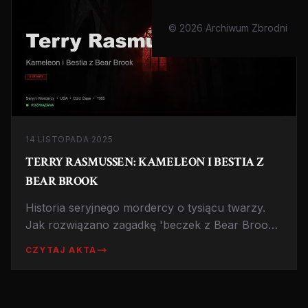
© 2026 Archiwum Zbrodni
14 LISTOPADA 2025
TERRY RASMUSSEN: KAMELEON I BESTIA Z
BEAR BROOK
Historia seryjnego mordercy o tysiącu twarzy.
Jak rozwiązano zagadkę 'beczek z Bear Brook'
po dekadach dzięki przełomowym badaniom
CZYTAJ AKTA
DNA.