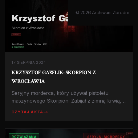
© 2026 Archiwum Zbrodni
17 SIERPNIA 2024
KRZYSZTOF GAWLIK: SKORPION Z
WROCŁAWIA
Seryjny morderca, który używał pistoletu
maszynowego Skorpion. Zabijał z zimną krwią,
by sprawdzić, jak to jest zabijać ludzi. Historia
CZYTAJ AKTA
bez precedensu w polskiej kryminalistyce.
ROZWIĄZANA
SERYJNI MORDERCY