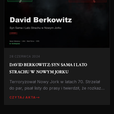
28 CZERWCA 2024
DAVID BERKOWITZ: SYN SAMA I LATO
STRACHU W NOWYM JORKU
Terroryzował Nowy Jork w latach 70. Strzelał
do par, pisał listy do prasy i twierdził, że rozkazy
wydawał mu demoniczny pies wabiący się
CZYTAJ AKTA
Harvey.