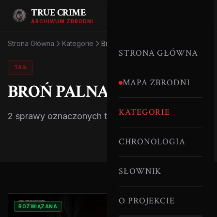
TRUE CRIME
ARCHIWUM ZBRODNI
Strona Główna
Kategorie
Broń Palna
STRONA GŁÓWNA
TAG
MAPA ZBRODNI
BROŃ PALNA
KATEGORIE
2 sprawy oznaczonych tym tagiem.
CHRONOLOGIA
SŁOWNIK
O PROJEKCIE
ROZWIĄZANA
SERYJNI MORDERCY