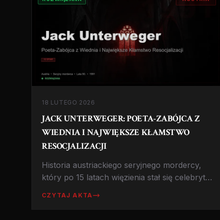
18 LUTEGO 2026
JACK UNTERWEGER: POETA-ZABÓJCA Z
WIEDNIA I NAJWIĘKSZE KŁAMSTWO
RESOCJALIZACJI
Historia austriackiego seryjnego mordercy,
który po 15 latach więzienia stał się celebrytą
i pisarzem, a następnie wrócił do zabijania.
CZYTAJ AKTA
Sprawa, która wstrząsnęła Austrią i
podważyła wiarę w system resocjalizacji.