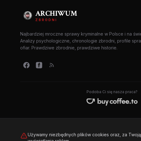
ARCHIWUM
ZBRODNI
Najbardziej mroczne sprawy kryminalne w Polsce i na świ
Analizy psychologiczne, chronologie zbrodni, profile spr
ofiar. Prawdziwe zbrodnie, prawdziwe historie.
Podoba Ci się nasza praca?
Używamy niezbędnych plików cookies oraz, za Twoją 
wyświetlania reklam.
© 2026 Archiwum Zbrodni - zly.com.pl. Wszelkie prawa zastrzeż