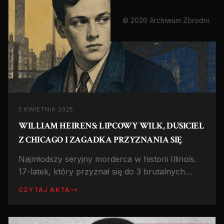
© 2026 Archiwum Zbrodni
5 KWIETNIA 2025
WILLIAM HEIRENS: LIPCOWY WILK, DUSICIEL
Z CHICAGO I ZAGADKA PRZYZNANIA SIĘ
Najmłodszy seryjny morderca w historii Illinois.
17-latek, który przyznał się do 3 brutalnych
morderstw, spędził w więzieniu 65 lat mimo
CZYTAJ AKTA
wątpliwości co do winy. Historia, która dzieli
ekspertów do dziś.