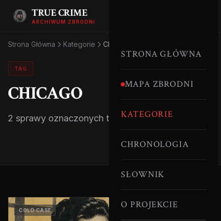
TRUE CRIME
ARCHIWUM ZBRODNI
Strona Główna
Kategorie
Chicago
STRONA GŁÓWNA
TAG
MAPA ZBRODNI
CHICAGO
KATEGORIE
2 sprawy oznaczonych tym tagiem.
CHRONOLOGIA
SŁOWNIK
O PROJEKCIE
COLD CASE
SERYJNI MORDERCY