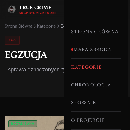
TRUE CRIME
ARCHIWUM ZBRODNI
Strona Główna
Kategorie
Egzucja
STRONA GŁÓWNA
TAG
MAPA ZBRODNI
EGZUCJA
KATEGORIE
1 sprawa oznaczonych tym tagiem.
CHRONOLOGIA
SŁOWNIK
O PROJEKCIE
ROZWIĄZANA
MAROKO