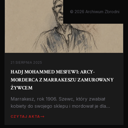
© 2026 Archiwum Zbrodni
21 SIERPNIA 2025
HADJ MOHAMMED MESFEWI: ARCY-
MORDERCA Z MARRAKESZU ZAMUROWANY
ŻYWCEM
Marrakesz, rok 1906. Szewc, który zwabiał
kobiety do swojego sklepu i mordował je dla
pieniędzy. Historia brutalnej serii morderstw i
CZYTAJ AKTA
kary, która wstrząsnęła światem.