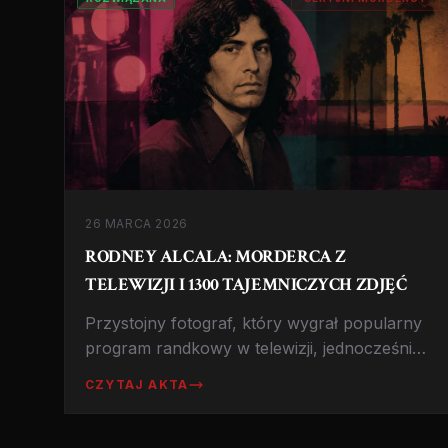
26 MARCA 2026
RODNEY ALCALA: MORDERCA Z
TELEWIZJI I 1300 TAJEMNICZYCH ZDJĘĆ
Przystojny fotograf, który wygrał popularny
program randkowy w telewizji, jednocześnie
będąc seryjnym mordercą. FBI wciąż prosi o
CZYTAJ AKTA
pomoc w identyfikacji ofiar z jego archiwum
fotograficznego. Historia, która pokazuje, jak
bardzo można się mylić oceniając kogoś po