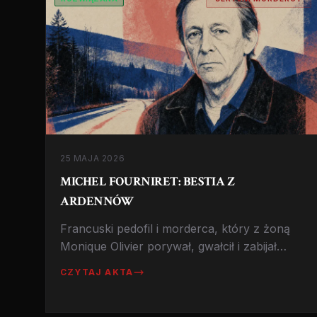
25 MAJA 2026
MICHEL FOURNIRET: BESTIA Z
ARDENNÓW
Francuski pedofil i morderca, który z żoną
Monique Olivier porywał, gwałcił i zabijał
dziewczynki przez 16 lat. Zmarł w więzieniu
CZYTAJ AKTA
w 2021.