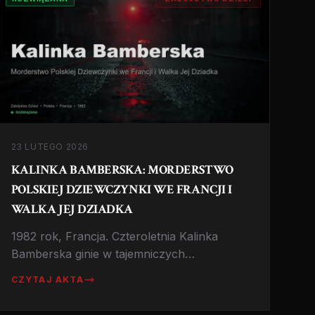
23 LUTEGO 2026
KALINKA BAMBERSKA: MORDERSTWO
POLSKIEJ DZIEWCZYNKI WE FRANCJI I
WALKA JEJ DZIADKA
1982 rok, Francja. Czteroletnia Kalinka
Bamberska ginie w tajemniczych
okolicznościach. Przez lata jej ojciec
CZYTAJ AKTA
podejrzany jest o przestępstwo. Prawda, o
którą walczył dziadek dziewczynki, okazała