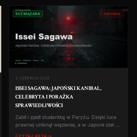
średniowiecza.
ROZWIĄZANA
JAPONIA
3 CZERWCA 2025
ISSEI SAGAWA: JAPOŃSKI KANIBAL,
CELEBRYTA I PORAŻKA
SPRAWIEDLIWOŚCI
Zabił i zjadł studentkę w Paryżu. Dzięki luce
prawnej uniknął więzienia, a w Japonii stał się
gwiazdą mediów, pisarzem i recenzentem
CZYTAJ AKTA