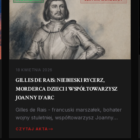
18 KWIETNIA 2026
GILLES DE RAIS: NIEBIESKI RYCERZ,
MORDERCA DZIECI I WSPÓŁTOWARZYSZ
JOANNY D'ARC
Gilles de Rais - francuski marszałek, bohater
wojny stuletniej, współtowarzysz Joanny
d'Arc, który zamordował setki dzieci.
CZYTAJ AKTA
Najbardziej makabryczna postać