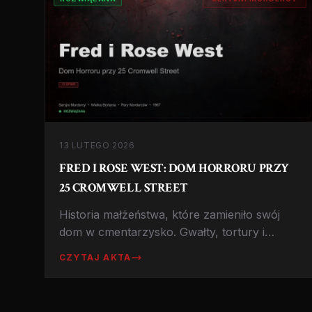
13 LUTEGO 2026
FRED I ROSE WEST: DOM HORRORU PRZY
25 CROMWELL STREET
Historia małżeństwa, które zamieniło swój
dom w cmentarzysko. Gwałty, tortury i
morderstwa własnych dzieci oraz młodych
CZYTAJ AKTA
kobiet, ukrywanych pod podłogą piwnicy i w
ogrodzie. Poznaj sekrety Domu Horroru.