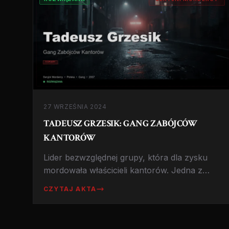
27 WRZEŚNIA 2024
TADEUSZ GRZESIK: GANG ZABÓJCÓW
KANTORÓW
Lider bezwzględnej grupy, która dla zysku
mordowała właścicieli kantorów. Jedna z
najkrwawszych serii napadów w III RP i
CZYTAJ AKTA
historia, która wstrząsnęła południową
Polską.