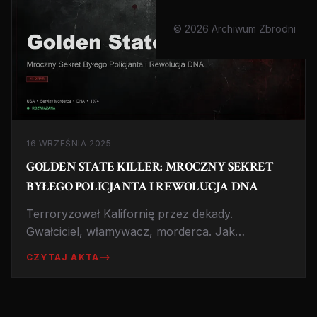
© 2026 Archiwum Zbrodni
16 WRZEŚNIA 2025
GOLDEN STATE KILLER: MROCZNY SEKRET
BYŁEGO POLICJANTA I REWOLUCJA DNA
Terroryzował Kalifornię przez dekady.
Gwałciciel, włamywacz, morderca. Jak
genealogia genetyczna pozwoliła schwytać
CZYTAJ AKTA
Josepha Jamesa DeAngelo po 40 latach?