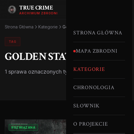
TRUE CRIME
ARCHIWUM ZBRODNI
Strona Główna
Kategorie
Golden State Killer
STRONA GŁÓWNA
TAG
MAPA ZBRODNI
GOLDEN STATE KILLER
KATEGORIE
1 sprawa oznaczonych tym tagiem.
CHRONOLOGIA
SŁOWNIK
O PROJEKCIE
ROZWIĄZANA
USA