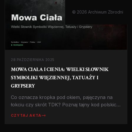
© 2026 Archiwum Zbrodni
28 PAŹDZIERNIKA 2025
MOWA CIAŁA I CIENIA: WIELKI SŁOWNIK
SYMBOLIKI WIĘZIENNEJ, TATUAŻY I
GRYPSERY
Co oznacza kropka pod okiem, pajęczyna na
łokciu czy skrót TDK? Poznaj tajny kod polskich
zakładów karnych, który decyduje o życiu i
CZYTAJ AKTA
śmierci za murami.