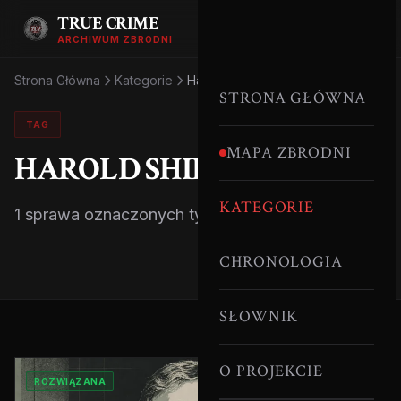
TRUE CRIME
ARCHIWUM ZBRODNI
Strona Główna
Kategorie
Harold Shipman
STRONA GŁÓWNA
TAG
MAPA ZBRODNI
HAROLD SHIPMAN
KATEGORIE
1 sprawa oznaczonych tym tagiem.
CHRONOLOGIA
SŁOWNIK
O PROJEKCIE
ROZWIĄZANA
SERYJNI MORDERCY