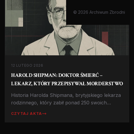
© 2026 Archiwum Zbrodni
12 LUTEGO 2026
HAROLD SHIPMAN: DOKTOR ŚMIERĆ –
LEKARZ, KTÓRY PRZEPISYWAŁ MORDERSTWO
Historia Harolda Shipmana, brytyjskiego lekarza
rodzinnego, który zabił ponad 250 swoich
pacjentów. Zamiast leczyć, przynosił śmierć w
CZYTAJ AKTA
strzykawce z diamorfiną. Poznaj kulisy jednej z
największych serii morderstw w historii
medycyny.