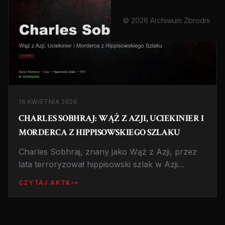
© 2026 Archiwum Zbrodni
16 KWIETNIA 2026
CHARLES SOBHRAJ: WĄŻ Z AZJI, UCIEKINIER I
MORDERCA Z HIPPISOWSKIEGO SZLAKU
Charles Sobhraj, znany jako Wąż z Azji, przez
lata terroryzował hippisowski szlak w Azji
Południowo-Wschodniej. Uciekł z więzienia w
CZYTAJ AKTA
Indiach, został gwiazdą reality show, a teraz
siedzi w Nepalu.