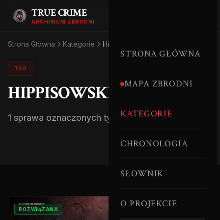
TRUE CRIME
ARCHIWUM ZBRODNI
Strona Główna
Kategorie
Hippisowski Szlak
STRONA GŁÓWNA
TAG
MAPA ZBRODNI
HIPPISOWSKI SZLAK
KATEGORIE
1 sprawa oznaczonych tym tagiem.
CHRONOLOGIA
SŁOWNIK
O PROJEKCIE
ROZWIĄZANA
SERYJNI MORDERCY