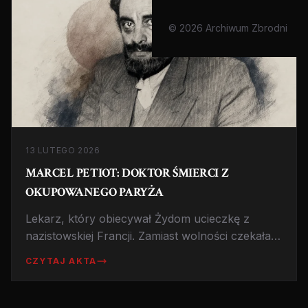
© 2026 Archiwum Zbrodni
13 LUTEGO 2026
MARCEL PETIOT: DOKTOR ŚMIERCI Z
OKUPOWANEGO PARYŻA
Lekarz, który obiecywał Żydom ucieczkę z
nazistowskiej Francji. Zamiast wolności czekała
ich komora gazowa w piwnicy eleganckiej
CZYTAJ AKTA
kamienicy przy Rue Le Sueur. 63 ofiary, piec
krematoryjny i kłęby dymu nad Paryżem.