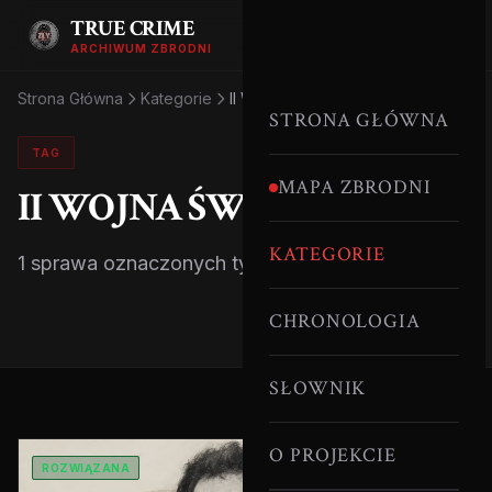
TRUE CRIME
ARCHIWUM ZBRODNI
Strona Główna
Kategorie
II Wojna Światowa
STRONA GŁÓWNA
TAG
MAPA ZBRODNI
II WOJNA ŚWIATOWA
KATEGORIE
1 sprawa oznaczonych tym tagiem.
CHRONOLOGIA
SŁOWNIK
O PROJEKCIE
ROZWIĄZANA
SERYJNI MORDERCY